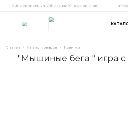
г. Симферополь, ул. Объездная 10 (радиорынок)
info
КАТАЛ
Главная
/
Каталог товаров
/
Новинки
"Мышиные бега " игра с 