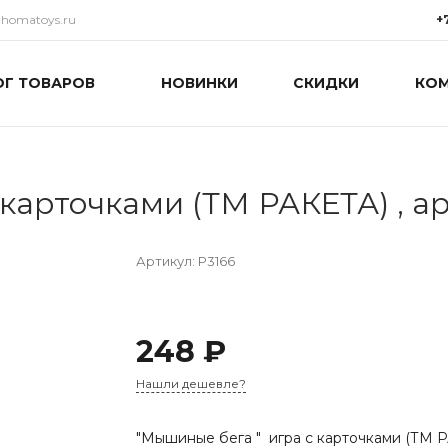
@homatoys.ru
+
ОГ ТОВАРОВ
НОВИНКИ
СКИДКИ
КО
+7(9
г. Си
Объез
(ради
Пн-Пт:
15:00
info@
карточками (ТМ РАКЕТА) , ар
Артикул:
Р3166
248 ₽
Нашли дешевле?
"Мышиные бега " игра с карточками (ТМ РА