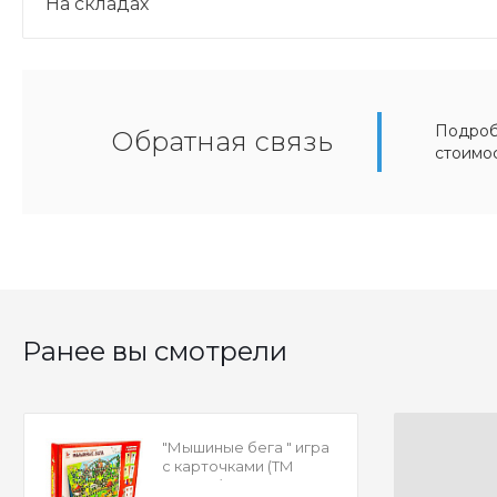
На складах
Подробн
Обратная связь
стоимо
Ранее вы смотрели
"Мышиные бега " игра
с карточками (ТМ
РАКЕТА) , арт.Р3166