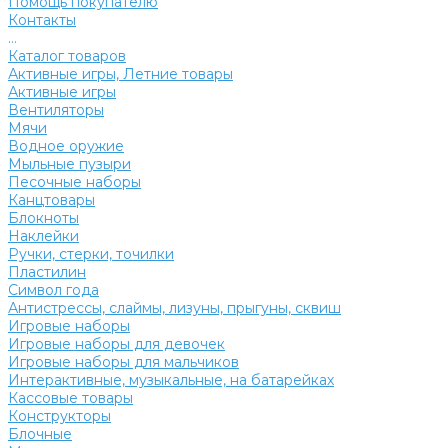
Помощь покупателю
Контакты
...
Каталог товаров
Активные игры, Летние товары
Активные игры
Вентиляторы
Мячи
Водное оружие
Мыльные пузыри
Песочные наборы
Канцтовары
Блокноты
Наклейки
Ручки, стерки, точилки
Пластилин
Символ года
Антистрессы, слаймы, лизуны, прыгуны, сквиш
Игровые наборы
Игровые наборы для девочек
Игровые наборы для мальчиков
Интерактивные, музыкальные, на батарейках
Кассовые товары
Конструкторы
Блочные