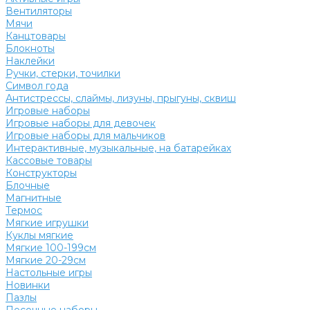
Вентиляторы
Мячи
Канцтовары
Блокноты
Наклейки
Ручки, стерки, точилки
Символ года
Антистрессы, слаймы, лизуны, прыгуны, сквиш
Игровые наборы
Игровые наборы для девочек
Игровые наборы для мальчиков
Интерактивные, музыкальные, на батарейках
Кассовые товары
Конструкторы
Блочные
Магнитные
Термос
Мягкие игрушки
Куклы мягкие
Мягкие 100-199см
Мягкие 20-29см
Настольные игры
Новинки
Пазлы