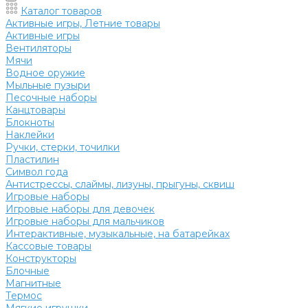
Каталог товаров
Активные игры, Летние товары
Активные игры
Вентиляторы
Мячи
Водное оружие
Мыльные пузыри
Песочные наборы
Канцтовары
Блокноты
Наклейки
Ручки, стерки, точилки
Пластилин
Символ года
Антистрессы, слаймы, лизуны, прыгуны, сквиш
Игровые наборы
Игровые наборы для девочек
Игровые наборы для мальчиков
Интерактивные, музыкальные, на батарейках
Кассовые товары
Конструкторы
Блочные
Магнитные
Термос