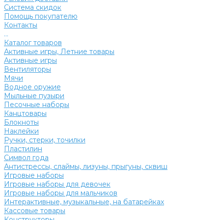
Система скидок
Помощь покупателю
Контакты
...
Каталог товаров
Активные игры, Летние товары
Активные игры
Вентиляторы
Мячи
Водное оружие
Мыльные пузыри
Песочные наборы
Канцтовары
Блокноты
Наклейки
Ручки, стерки, точилки
Пластилин
Символ года
Антистрессы, слаймы, лизуны, прыгуны, сквиш
Игровые наборы
Игровые наборы для девочек
Игровые наборы для мальчиков
Интерактивные, музыкальные, на батарейках
Кассовые товары
Конструкторы