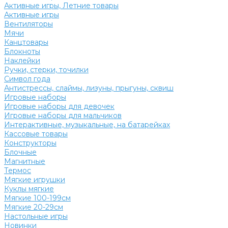
Активные игры, Летние товары
Активные игры
Вентиляторы
Мячи
Канцтовары
Блокноты
Наклейки
Ручки, стерки, точилки
Символ года
Антистрессы, слаймы, лизуны, прыгуны, сквиш
Игровые наборы
Игровые наборы для девочек
Игровые наборы для мальчиков
Интерактивные, музыкальные, на батарейках
Кассовые товары
Конструкторы
Блочные
Магнитные
Термос
Мягкие игрушки
Куклы мягкие
Мягкие 100-199см
Мягкие 20-29см
Настольные игры
Новинки