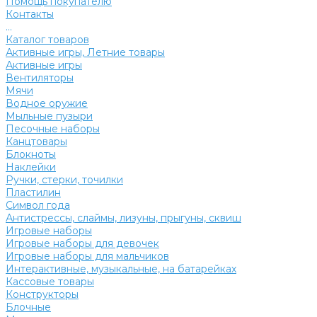
Помощь покупателю
Контакты
...
Каталог товаров
Активные игры, Летние товары
Активные игры
Вентиляторы
Мячи
Водное оружие
Мыльные пузыри
Песочные наборы
Канцтовары
Блокноты
Наклейки
Ручки, стерки, точилки
Пластилин
Символ года
Антистрессы, слаймы, лизуны, прыгуны, сквиш
Игровые наборы
Игровые наборы для девочек
Игровые наборы для мальчиков
Интерактивные, музыкальные, на батарейках
Кассовые товары
Конструкторы
Блочные