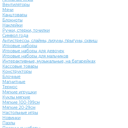
Вентиляторы
Мячи
Канцтовары
Блокноты
Наклейки
Ручки, стерки, точилки
Символ года
Антистрессы, слаймы, лизуны, прыгуны, сквиш
Игровые наборы
Игровые наборы для девочек
Игровые наборы для мальчиков
Интерактивные, музыкальные, на батарейках
Кассовые товары
Конструкторы
Блочные
Магнитные
Термос
Мягкие игрушки
Куклы мягкие
Мягкие 100-199см
Мягкие 20-29см
Настольные игры
Новинки
Пазлы