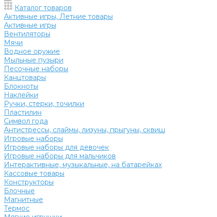
Каталог товаров
Активные игры, Летние товары
Активные игры
Вентиляторы
Мячи
Водное оружие
Мыльные пузыри
Песочные наборы
Канцтовары
Блокноты
Наклейки
Ручки, стерки, точилки
Пластилин
Символ года
Антистрессы, слаймы, лизуны, прыгуны, сквиш
Игровые наборы
Игровые наборы для девочек
Игровые наборы для мальчиков
Интерактивные, музыкальные, на батарейках
Кассовые товары
Конструкторы
Блочные
Магнитные
Термос