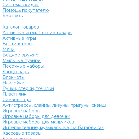
Система скидок
Помощь покупателю
Контакты
...
Каталог товаров
Активные игры, Летние товары
Активные игры
Вентиляторы
Мячи
Водное оружие
Мыльные пузыри
Песочные наборы
Канцтовары
Блокноты
Наклейки
Ручки, стерки, точилки
Пластилин
Символ года
Антистрессы, слаймы, лизуны, прыгуны, сквиш
Игровые наборы
Игровые наборы для девочек
Игровые наборы для мальчиков
Интерактивные, музыкальные, на батарейках
Кассовые товары
Конструкторы