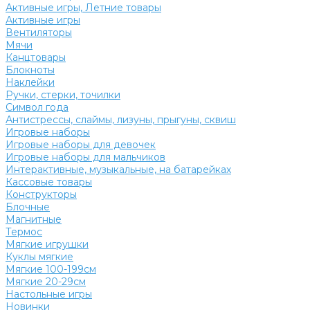
Активные игры, Летние товары
Активные игры
Вентиляторы
Мячи
Канцтовары
Блокноты
Наклейки
Ручки, стерки, точилки
Символ года
Антистрессы, слаймы, лизуны, прыгуны, сквиш
Игровые наборы
Игровые наборы для девочек
Игровые наборы для мальчиков
Интерактивные, музыкальные, на батарейках
Кассовые товары
Конструкторы
Блочные
Магнитные
Термос
Мягкие игрушки
Куклы мягкие
Мягкие 100-199см
Мягкие 20-29см
Настольные игры
Новинки