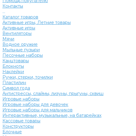
Помощь покупателю
Контакты
...
Каталог товаров
Активные игры, Летние товары
Активные игры
Вентиляторы
Мячи
Водное оружие
Мыльные пузыри
Песочные наборы
Канцтовары
Блокноты
Наклейки
Ручки, стерки, точилки
Пластилин
Символ года
Антистрессы, слаймы, лизуны, прыгуны, сквиш
Игровые наборы
Игровые наборы для девочек
Игровые наборы для мальчиков
Интерактивные, музыкальные, на батарейках
Кассовые товары
Конструкторы
Блочные