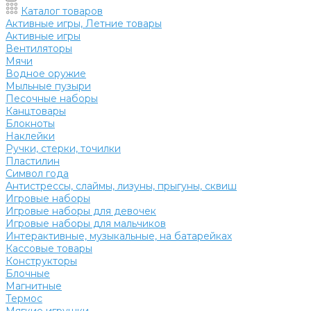
Каталог товаров
Активные игры, Летние товары
Активные игры
Вентиляторы
Мячи
Водное оружие
Мыльные пузыри
Песочные наборы
Канцтовары
Блокноты
Наклейки
Ручки, стерки, точилки
Пластилин
Символ года
Антистрессы, слаймы, лизуны, прыгуны, сквиш
Игровые наборы
Игровые наборы для девочек
Игровые наборы для мальчиков
Интерактивные, музыкальные, на батарейках
Кассовые товары
Конструкторы
Блочные
Магнитные
Термос