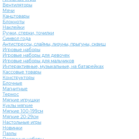
Вентиляторы
Мячи
Канцтовары
Блокноты
Наклейки
Ручки, стерки, точилки
Символ года
Антистрессы, слаймы, лизуны, прыгуны, сквиш
Игровые наборы
Игровые наборы для девочек
Игровые наборы для мальчиков
Интерактивные, музыкальные, на батарейках
Кассовые товары
Конструкторы
Блочные
Магнитные
Термос
Мягкие игрушки
Куклы мягкие
Мягкие 100-199см
Мягкие 20-29см
Настольные игры
Новинки
Пазлы