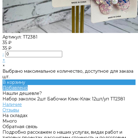
Артикул:
TT2381
35 ₽
35 ₽
-
+
×
Выбрано максимальное количество, доступное для заказа
шт.
В корзину
Добавлено
Нашли дешевле?
Набор заколок 2шт Бабочки Клик-Клак 12шт/уп TT2381
Наличие
Отзывы
На складах
Много
Обратная связь
Подробно расскажем о наших услугах, видах работ и
типовых проектах, рассчитаем стоимость и подготовим