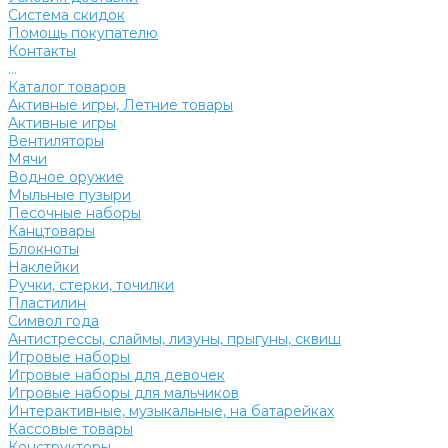
Система скидок
Помощь покупателю
Контакты
...
Каталог товаров
Активные игры, Летние товары
Активные игры
Вентиляторы
Мячи
Водное оружие
Мыльные пузыри
Песочные наборы
Канцтовары
Блокноты
Наклейки
Ручки, стерки, точилки
Пластилин
Символ года
Антистрессы, слаймы, лизуны, прыгуны, сквиш
Игровые наборы
Игровые наборы для девочек
Игровые наборы для мальчиков
Интерактивные, музыкальные, на батарейках
Кассовые товары
Конструкторы