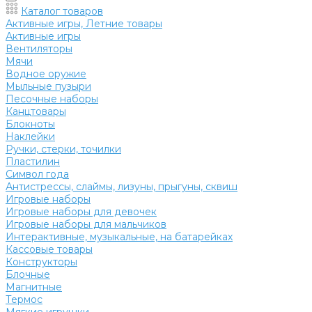
Каталог товаров
Активные игры, Летние товары
Активные игры
Вентиляторы
Мячи
Водное оружие
Мыльные пузыри
Песочные наборы
Канцтовары
Блокноты
Наклейки
Ручки, стерки, точилки
Пластилин
Символ года
Антистрессы, слаймы, лизуны, прыгуны, сквиш
Игровые наборы
Игровые наборы для девочек
Игровые наборы для мальчиков
Интерактивные, музыкальные, на батарейках
Кассовые товары
Конструкторы
Блочные
Магнитные
Термос