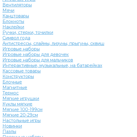
Вентиляторы
Мячи
Канцтовары
Блокноты
Наклейки
Ручки, стерки, точилки
Символ года
Антистрессы, слаймы, лизуны, прыгуны, сквиш
Игровые наборы
Игровые наборы для девочек
Игровые наборы для мальчиков
Интерактивные, музыкальные, на батарейках
Кассовые товары
Конструкторы
Блочные
Магнитные
Термос
Мягкие игрушки
Куклы мягкие
Мягкие 100-199см
Мягкие 20-29см
Настольные игры
Новинки
Пазлы