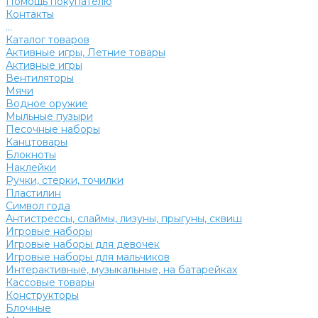
Помощь покупателю
Контакты
...
Каталог товаров
Активные игры, Летние товары
Активные игры
Вентиляторы
Мячи
Водное оружие
Мыльные пузыри
Песочные наборы
Канцтовары
Блокноты
Наклейки
Ручки, стерки, точилки
Пластилин
Символ года
Антистрессы, слаймы, лизуны, прыгуны, сквиш
Игровые наборы
Игровые наборы для девочек
Игровые наборы для мальчиков
Интерактивные, музыкальные, на батарейках
Кассовые товары
Конструкторы
Блочные