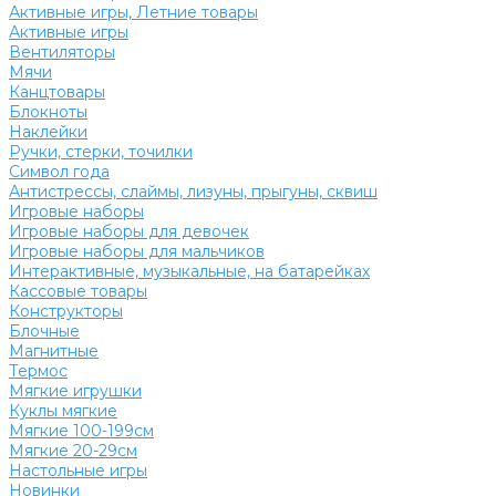
Активные игры, Летние товары
Активные игры
Вентиляторы
Мячи
Канцтовары
Блокноты
Наклейки
Ручки, стерки, точилки
Символ года
Антистрессы, слаймы, лизуны, прыгуны, сквиш
Игровые наборы
Игровые наборы для девочек
Игровые наборы для мальчиков
Интерактивные, музыкальные, на батарейках
Кассовые товары
Конструкторы
Блочные
Магнитные
Термос
Мягкие игрушки
Куклы мягкие
Мягкие 100-199см
Мягкие 20-29см
Настольные игры
Новинки