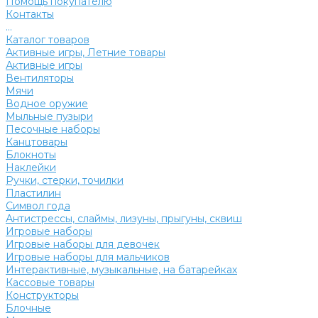
Помощь покупателю
Контакты
...
Каталог товаров
Активные игры, Летние товары
Активные игры
Вентиляторы
Мячи
Водное оружие
Мыльные пузыри
Песочные наборы
Канцтовары
Блокноты
Наклейки
Ручки, стерки, точилки
Пластилин
Символ года
Антистрессы, слаймы, лизуны, прыгуны, сквиш
Игровые наборы
Игровые наборы для девочек
Игровые наборы для мальчиков
Интерактивные, музыкальные, на батарейках
Кассовые товары
Конструкторы
Блочные