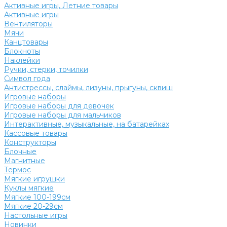
Активные игры, Летние товары
Активные игры
Вентиляторы
Мячи
Канцтовары
Блокноты
Наклейки
Ручки, стерки, точилки
Символ года
Антистрессы, слаймы, лизуны, прыгуны, сквиш
Игровые наборы
Игровые наборы для девочек
Игровые наборы для мальчиков
Интерактивные, музыкальные, на батарейках
Кассовые товары
Конструкторы
Блочные
Магнитные
Термос
Мягкие игрушки
Куклы мягкие
Мягкие 100-199см
Мягкие 20-29см
Настольные игры
Новинки