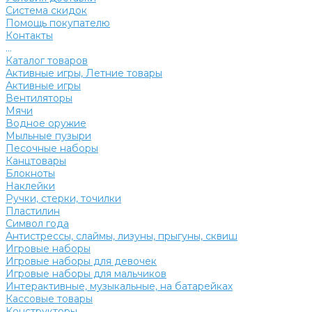
Система скидок
Помощь покупателю
Контакты
...
Каталог товаров
Активные игры, Летние товары
Активные игры
Вентиляторы
Мячи
Водное оружие
Мыльные пузыри
Песочные наборы
Канцтовары
Блокноты
Наклейки
Ручки, стерки, точилки
Пластилин
Символ года
Антистрессы, слаймы, лизуны, прыгуны, сквиш
Игровые наборы
Игровые наборы для девочек
Игровые наборы для мальчиков
Интерактивные, музыкальные, на батарейках
Кассовые товары
Конструкторы