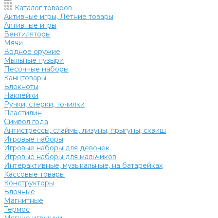
Каталог товаров
Активные игры, Летние товары
Активные игры
Вентиляторы
Мячи
Водное оружие
Мыльные пузыри
Песочные наборы
Канцтовары
Блокноты
Наклейки
Ручки, стерки, точилки
Пластилин
Символ года
Антистрессы, слаймы, лизуны, прыгуны, сквиш
Игровые наборы
Игровые наборы для девочек
Игровые наборы для мальчиков
Интерактивные, музыкальные, на батарейках
Кассовые товары
Конструкторы
Блочные
Магнитные
Термос