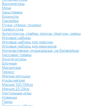
Вентиляторы
Мячи
Канцтовары
Блокноты
Наклейки
Ручки, стерки, точилки
Символ года
Антистрессы, слаймы, лизуны, прыгуны, сквиш
Игровые наборы
Игровые наборы для девочек
Игровые наборы для мальчиков
Интерактивные, музыкальные, на батарейках
Кассовые товары
Конструкторы
Блочные
Магнитные
Термос
Мягкие игрушки
Куклы мягкие
Мягкие 100-199см
Мягкие 20-29см
Настольные игры
Новинки
Пазлы