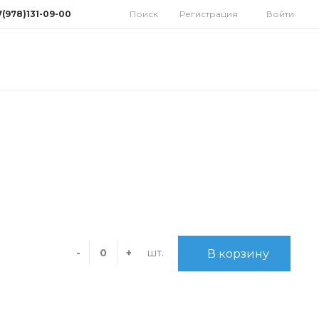
7(978)131-09-00
Поиск
Регистрация
Войти
78)131-09-00
мферополь, ул.
дная 10
орынок)
 9:30-18:00 Cб: 9:00-
 Вс: Выходной
homatoys.ru
шт.
-
+
В корзину