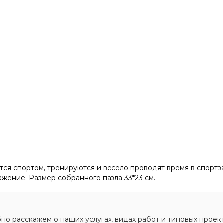
ся спортом, тренируются и весело проводят время в спортза
жение. Размер собранного пазла 33*23 см.
о расскажем о наших услугах, видах работ и типовых проект