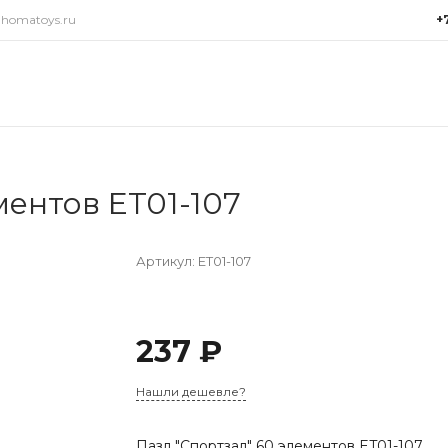
@homatoys.ru
+
+7(9
г. Си
Объез
(ради
Пн-Пт:
15:00
ментов ET01-107
info@
Артикул:
ET01-107
237 ₽
Нашли дешевле?
Пазл "Спортзал" 60 элементов ET01-107