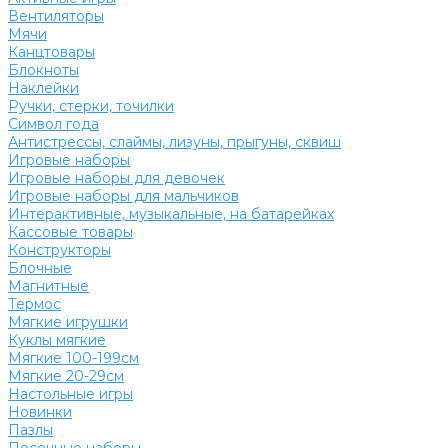
Вентиляторы
Мячи
Канцтовары
Блокноты
Наклейки
Ручки, стерки, точилки
Символ года
Антистрессы, слаймы, лизуны, прыгуны, сквиш
Игровые наборы
Игровые наборы для девочек
Игровые наборы для мальчиков
Интерактивные, музыкальные, на батарейках
Кассовые товары
Конструкторы
Блочные
Магнитные
Термос
Мягкие игрушки
Куклы мягкие
Мягкие 100-199см
Мягкие 20-29см
Настольные игры
Новинки
Пазлы