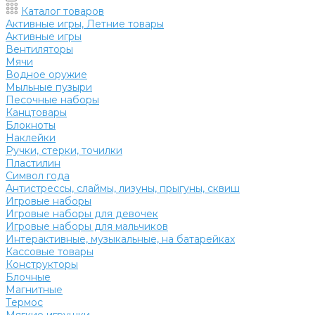
Каталог товаров
Активные игры, Летние товары
Активные игры
Вентиляторы
Мячи
Водное оружие
Мыльные пузыри
Песочные наборы
Канцтовары
Блокноты
Наклейки
Ручки, стерки, точилки
Пластилин
Символ года
Антистрессы, слаймы, лизуны, прыгуны, сквиш
Игровые наборы
Игровые наборы для девочек
Игровые наборы для мальчиков
Интерактивные, музыкальные, на батарейках
Кассовые товары
Конструкторы
Блочные
Магнитные
Термос