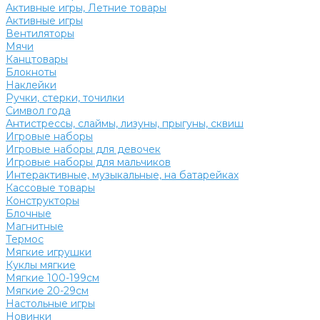
Активные игры, Летние товары
Активные игры
Вентиляторы
Мячи
Канцтовары
Блокноты
Наклейки
Ручки, стерки, точилки
Символ года
Антистрессы, слаймы, лизуны, прыгуны, сквиш
Игровые наборы
Игровые наборы для девочек
Игровые наборы для мальчиков
Интерактивные, музыкальные, на батарейках
Кассовые товары
Конструкторы
Блочные
Магнитные
Термос
Мягкие игрушки
Куклы мягкие
Мягкие 100-199см
Мягкие 20-29см
Настольные игры
Новинки