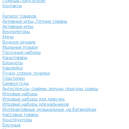
Помощь покупателю
Контакты
...
Каталог товаров
Активные игры, Летние товары
Активные игры
Вентиляторы
Мячи
Водное оружие
Мыльные пузыри
Песочные наборы
Канцтовары
Блокноты
Наклейки
Ручки, стерки, точилки
Пластилин
Символ года
Антистрессы, слаймы, лизуны, прыгуны, сквиш
Игровые наборы
Игровые наборы для девочек
Игровые наборы для мальчиков
Интерактивные, музыкальные, на батарейках
Кассовые товары
Конструкторы
Блочные