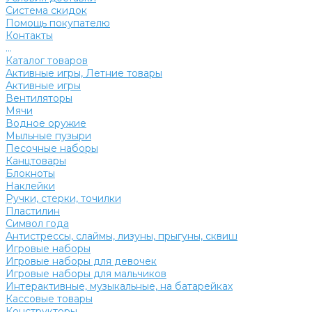
Система скидок
Помощь покупателю
Контакты
...
Каталог товаров
Активные игры, Летние товары
Активные игры
Вентиляторы
Мячи
Водное оружие
Мыльные пузыри
Песочные наборы
Канцтовары
Блокноты
Наклейки
Ручки, стерки, точилки
Пластилин
Символ года
Антистрессы, слаймы, лизуны, прыгуны, сквиш
Игровые наборы
Игровые наборы для девочек
Игровые наборы для мальчиков
Интерактивные, музыкальные, на батарейках
Кассовые товары
Конструкторы