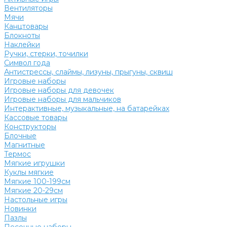
Вентиляторы
Мячи
Канцтовары
Блокноты
Наклейки
Ручки, стерки, точилки
Символ года
Антистрессы, слаймы, лизуны, прыгуны, сквиш
Игровые наборы
Игровые наборы для девочек
Игровые наборы для мальчиков
Интерактивные, музыкальные, на батарейках
Кассовые товары
Конструкторы
Блочные
Магнитные
Термос
Мягкие игрушки
Куклы мягкие
Мягкие 100-199см
Мягкие 20-29см
Настольные игры
Новинки
Пазлы