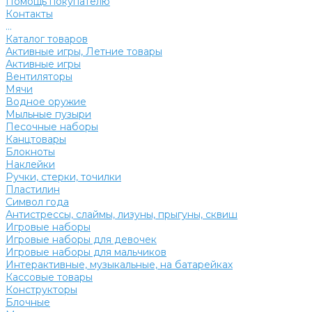
Помощь покупателю
Контакты
...
Каталог товаров
Активные игры, Летние товары
Активные игры
Вентиляторы
Мячи
Водное оружие
Мыльные пузыри
Песочные наборы
Канцтовары
Блокноты
Наклейки
Ручки, стерки, точилки
Пластилин
Символ года
Антистрессы, слаймы, лизуны, прыгуны, сквиш
Игровые наборы
Игровые наборы для девочек
Игровые наборы для мальчиков
Интерактивные, музыкальные, на батарейках
Кассовые товары
Конструкторы
Блочные