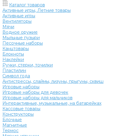
Каталог товаров
Активные игры, Летние товары
Активные игры
Вентиляторы
Мячи
Водное оружие
Мыльные пузыри
Песочные наборы
Канцтовары
Блокноты
Наклейки
Ручки, стерки, точилки
Пластилин
Символ года
Антистрессы, слаймы, лизуны, прыгуны, сквиш
Игровые наборы
Игровые наборы для девочек
Игровые наборы для мальчиков
Интерактивные, музыкальные, на батарейках
Кассовые товары
Конструкторы
Блочные
Магнитные
Термос