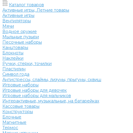
Каталог товаров
Активные игры, Летние товары
Активные игры
Вентиляторы
Мячи
Водное оружие
Мыльные пузыри
Песочные наборы
Канцтовары
Блокноты
Наклейки
Ручки, стерки, точилки
Пластилин
Символ года
Антистрессы, слаймы, лизуны, прыгуны, сквиш
Игровые наборы
Игровые наборы для девочек
Игровые наборы для мальчиков
Интерактивные, музыкальные, на батарейках
Кассовые товары
Конструкторы
Блочные
Магнитные
Термос