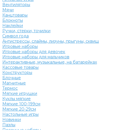
Вентиляторы
Мячи
Канцтовары
Блокноты
Наклейки
Ручки, стерки, точилки
Символ года
Антистрессы, слаймы, лизуны, прыгуны, сквиш
Игровые наборы
Игровые наборы для девочек
Игровые наборы для мальчиков
Интерактивные, музыкальные, на батарейках
Кассовые товары
Конструкторы
Блочные
Магнитные
Термос
Мягкие игрушки
Куклы мягкие
Мягкие 100-199см
Мягкие 20-29см
Настольные игры
Новинки
Пазлы