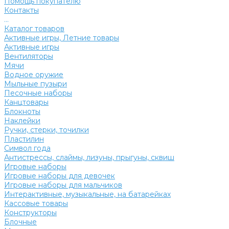
Помощь покупателю
Контакты
...
Каталог товаров
Активные игры, Летние товары
Активные игры
Вентиляторы
Мячи
Водное оружие
Мыльные пузыри
Песочные наборы
Канцтовары
Блокноты
Наклейки
Ручки, стерки, точилки
Пластилин
Символ года
Антистрессы, слаймы, лизуны, прыгуны, сквиш
Игровые наборы
Игровые наборы для девочек
Игровые наборы для мальчиков
Интерактивные, музыкальные, на батарейках
Кассовые товары
Конструкторы
Блочные