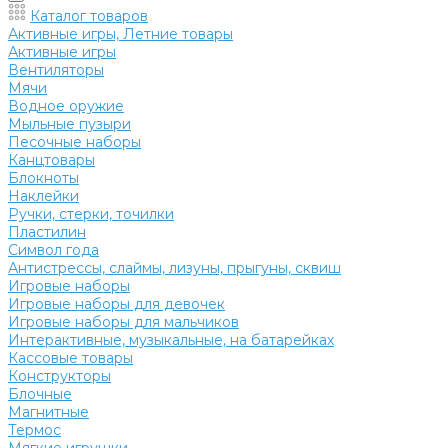
Каталог товаров
Активные игры, Летние товары
Активные игры
Вентиляторы
Мячи
Водное оружие
Мыльные пузыри
Песочные наборы
Канцтовары
Блокноты
Наклейки
Ручки, стерки, точилки
Пластилин
Символ года
Антистрессы, слаймы, лизуны, прыгуны, сквиш
Игровые наборы
Игровые наборы для девочек
Игровые наборы для мальчиков
Интерактивные, музыкальные, на батарейках
Кассовые товары
Конструкторы
Блочные
Магнитные
Термос