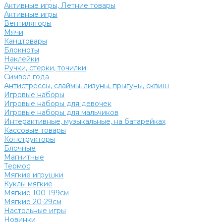
Активные игры, Летние товары
Активные игры
Вентиляторы
Мячи
Канцтовары
Блокноты
Наклейки
Ручки, стерки, точилки
Символ года
Антистрессы, слаймы, лизуны, прыгуны, сквиш
Игровые наборы
Игровые наборы для девочек
Игровые наборы для мальчиков
Интерактивные, музыкальные, на батарейках
Кассовые товары
Конструкторы
Блочные
Магнитные
Термос
Мягкие игрушки
Куклы мягкие
Мягкие 100-199см
Мягкие 20-29см
Настольные игры
Новинки