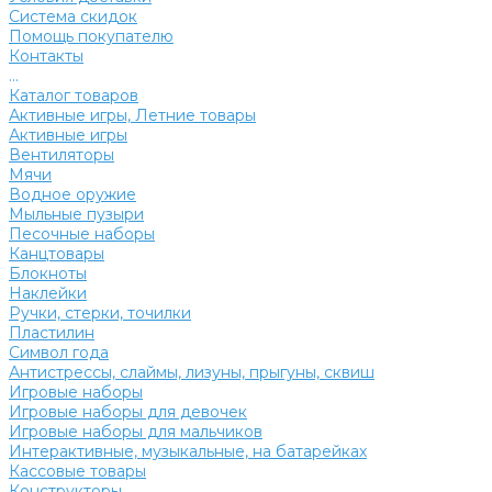
Система скидок
Помощь покупателю
Контакты
...
Каталог товаров
Активные игры, Летние товары
Активные игры
Вентиляторы
Мячи
Водное оружие
Мыльные пузыри
Песочные наборы
Канцтовары
Блокноты
Наклейки
Ручки, стерки, точилки
Пластилин
Символ года
Антистрессы, слаймы, лизуны, прыгуны, сквиш
Игровые наборы
Игровые наборы для девочек
Игровые наборы для мальчиков
Интерактивные, музыкальные, на батарейках
Кассовые товары
Конструкторы