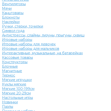
Вентиляторы
Мячи
Канцтовары
Блокноты
Наклейки
Ручки, стерки, точилки
Символ года
Антистрессы, слаймы, лизуны, прыгуны, сквиш
Игровые наборы
Игровые наборы для девочек
Игровые наборы для мальчиков
Интерактивные, музыкальные, на батарейках
Кассовые товары
Конструкторы
Блочные
Магнитные
Термос
Мягкие игрушки
Куклы мягкие
Мягкие 100-199см
Мягкие 20-29см
Настольные игры
Новинки
Пазлы