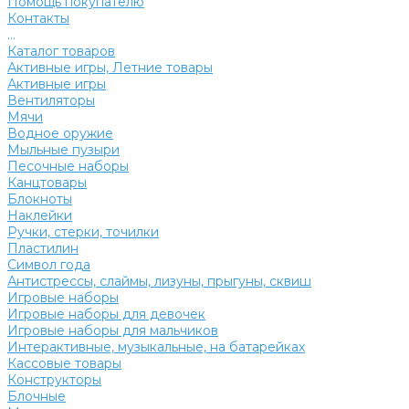
Помощь покупателю
Контакты
...
Каталог товаров
Активные игры, Летние товары
Активные игры
Вентиляторы
Мячи
Водное оружие
Мыльные пузыри
Песочные наборы
Канцтовары
Блокноты
Наклейки
Ручки, стерки, точилки
Пластилин
Символ года
Антистрессы, слаймы, лизуны, прыгуны, сквиш
Игровые наборы
Игровые наборы для девочек
Игровые наборы для мальчиков
Интерактивные, музыкальные, на батарейках
Кассовые товары
Конструкторы
Блочные