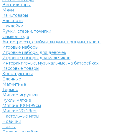
Вентиляторы
Мячи
Канцтовары
Блокноты
Наклейки
Ручки, стерки, точилки
Символ года
Антистрессы, слаймы, лизуны, прыгуны, сквиш
Игровые наборы
Игровые наборы для девочек
Игровые наборы для мальчиков
Интерактивные, музыкальные, на батарейках
Кассовые товары
Конструкторы
Блочные
Магнитные
Термос
Мягкие игрушки
Куклы мягкие
Мягкие 100-199см
Мягкие 20-29см
Настольные игры
Новинки
Пазлы