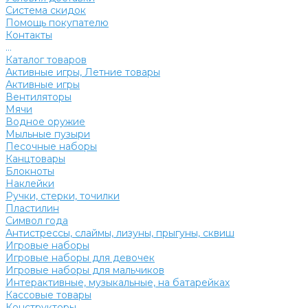
Система скидок
Помощь покупателю
Контакты
...
Каталог товаров
Активные игры, Летние товары
Активные игры
Вентиляторы
Мячи
Водное оружие
Мыльные пузыри
Песочные наборы
Канцтовары
Блокноты
Наклейки
Ручки, стерки, точилки
Пластилин
Символ года
Антистрессы, слаймы, лизуны, прыгуны, сквиш
Игровые наборы
Игровые наборы для девочек
Игровые наборы для мальчиков
Интерактивные, музыкальные, на батарейках
Кассовые товары
Конструкторы