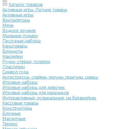
Каталог товаров
Активные игры, Летние товары
Активные игры
Вентиляторы
Мячи
Водное оружие
Мыльные пузыри
Песочные наборы
Канцтовары
Блокноты
Наклейки
Ручки, стерки, точилки
Пластилин
Символ года
Антистрессы, слаймы, лизуны, прыгуны, сквиш
Игровые наборы
Игровые наборы для девочек
Игровые наборы для мальчиков
Интерактивные, музыкальные, на батарейках
Кассовые товары
Конструкторы
Блочные
Магнитные
Термос