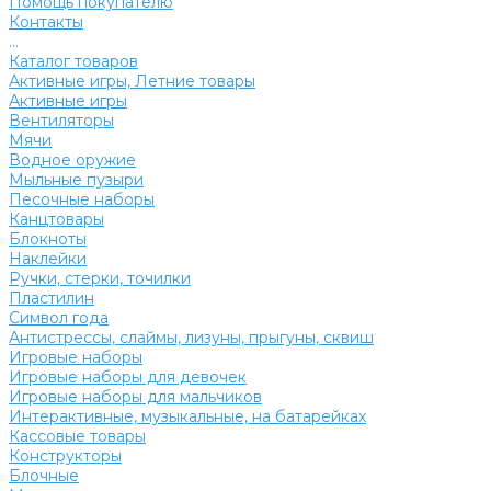
Помощь покупателю
Контакты
...
Каталог товаров
Активные игры, Летние товары
Активные игры
Вентиляторы
Мячи
Водное оружие
Мыльные пузыри
Песочные наборы
Канцтовары
Блокноты
Наклейки
Ручки, стерки, точилки
Пластилин
Символ года
Антистрессы, слаймы, лизуны, прыгуны, сквиш
Игровые наборы
Игровые наборы для девочек
Игровые наборы для мальчиков
Интерактивные, музыкальные, на батарейках
Кассовые товары
Конструкторы
Блочные