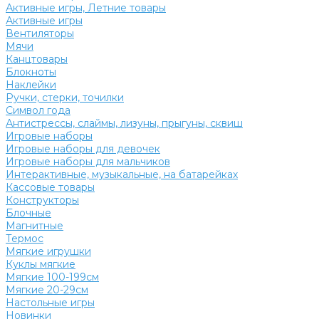
Активные игры, Летние товары
Активные игры
Вентиляторы
Мячи
Канцтовары
Блокноты
Наклейки
Ручки, стерки, точилки
Символ года
Антистрессы, слаймы, лизуны, прыгуны, сквиш
Игровые наборы
Игровые наборы для девочек
Игровые наборы для мальчиков
Интерактивные, музыкальные, на батарейках
Кассовые товары
Конструкторы
Блочные
Магнитные
Термос
Мягкие игрушки
Куклы мягкие
Мягкие 100-199см
Мягкие 20-29см
Настольные игры
Новинки