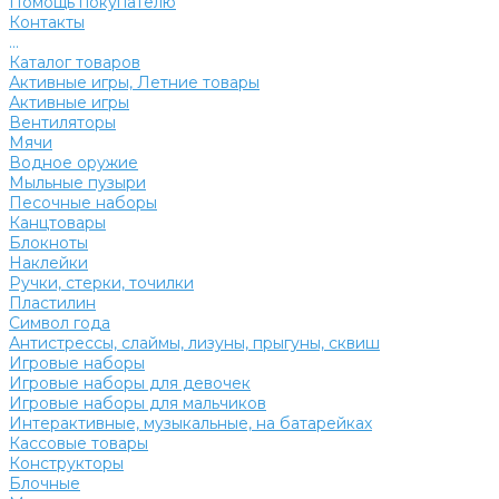
Помощь покупателю
Контакты
...
Каталог товаров
Активные игры, Летние товары
Активные игры
Вентиляторы
Мячи
Водное оружие
Мыльные пузыри
Песочные наборы
Канцтовары
Блокноты
Наклейки
Ручки, стерки, точилки
Пластилин
Символ года
Антистрессы, слаймы, лизуны, прыгуны, сквиш
Игровые наборы
Игровые наборы для девочек
Игровые наборы для мальчиков
Интерактивные, музыкальные, на батарейках
Кассовые товары
Конструкторы
Блочные