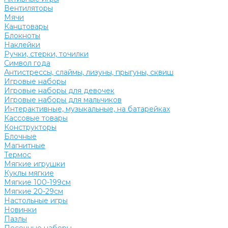
Вентиляторы
Мячи
Канцтовары
Блокноты
Наклейки
Ручки, стерки, точилки
Символ года
Антистрессы, слаймы, лизуны, прыгуны, сквиш
Игровые наборы
Игровые наборы для девочек
Игровые наборы для мальчиков
Интерактивные, музыкальные, на батарейках
Кассовые товары
Конструкторы
Блочные
Магнитные
Термос
Мягкие игрушки
Куклы мягкие
Мягкие 100-199см
Мягкие 20-29см
Настольные игры
Новинки
Пазлы