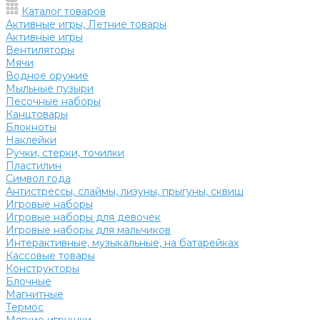
Каталог товаров
Активные игры, Летние товары
Активные игры
Вентиляторы
Мячи
Водное оружие
Мыльные пузыри
Песочные наборы
Канцтовары
Блокноты
Наклейки
Ручки, стерки, точилки
Пластилин
Символ года
Антистрессы, слаймы, лизуны, прыгуны, сквиш
Игровые наборы
Игровые наборы для девочек
Игровые наборы для мальчиков
Интерактивные, музыкальные, на батарейках
Кассовые товары
Конструкторы
Блочные
Магнитные
Термос