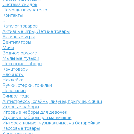
Система скидок
Помощь покупателю
Контакты
...
Каталог товаров
Активные игры, Летние товары
Активные игры
Вентиляторы
Мячи
Водное оружие
Мыльные пузыри
Песочные наборы
Канцтовары
Блокноты
Наклейки
Ручки, стерки, точилки
Пластилин
Символ года
Антистрессы, слаймы, лизуны, прыгуны, сквиш
Игровые наборы
Игровые наборы для девочек
Игровые наборы для мальчиков
Интерактивные, музыкальные, на батарейках
Кассовые товары
Конструкторы