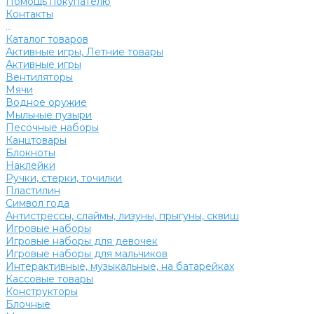
Помощь покупателю
Контакты
...
Каталог товаров
Активные игры, Летние товары
Активные игры
Вентиляторы
Мячи
Водное оружие
Мыльные пузыри
Песочные наборы
Канцтовары
Блокноты
Наклейки
Ручки, стерки, точилки
Пластилин
Символ года
Антистрессы, слаймы, лизуны, прыгуны, сквиш
Игровые наборы
Игровые наборы для девочек
Игровые наборы для мальчиков
Интерактивные, музыкальные, на батарейках
Кассовые товары
Конструкторы
Блочные