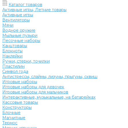
Каталог товаров
Активные игры, Летние товары
Активные игры
Вентиляторы
Мячи
Водное оружие
Мыльные пузыри
Песочные наборы
Канцтовары
Блокноты
Наклейки
Ручки, стерки, точилки
Пластилин
Символ года
Антистрессы, слаймы, лизуны, прыгуны, сквиш
Игровые наборы
Игровые наборы для девочек
Игровые наборы для мальчиков
Интерактивные, музыкальные, на батарейках
Кассовые товары
Конструкторы
Блочные
Магнитные
Термос