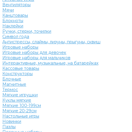
Вентиляторы
Мячи
Канцтовары
Блокноты
Наклейки
Ручки, стерки, точилки
Символ года
Антистрессы, слаймы, лизуны, прыгуны, сквиш
Игровые наборы
Игровые наборы для девочек
Игровые наборы для мальчиков
Интерактивные, музыкальные, на батарейках
Кассовые товары
Конструкторы
Блочные
Магнитные
Термос
Мягкие игрушки
Куклы мягкие
Мягкие 100-199см
Мягкие 20-29см
Настольные игры
Новинки
Пазлы