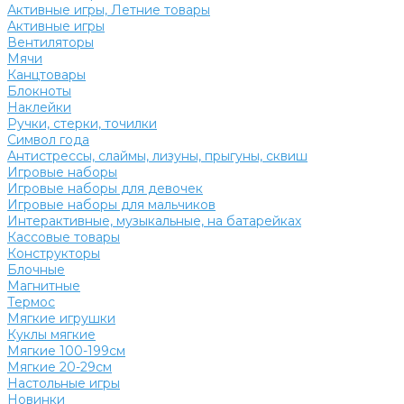
Активные игры, Летние товары
Активные игры
Вентиляторы
Мячи
Канцтовары
Блокноты
Наклейки
Ручки, стерки, точилки
Символ года
Антистрессы, слаймы, лизуны, прыгуны, сквиш
Игровые наборы
Игровые наборы для девочек
Игровые наборы для мальчиков
Интерактивные, музыкальные, на батарейках
Кассовые товары
Конструкторы
Блочные
Магнитные
Термос
Мягкие игрушки
Куклы мягкие
Мягкие 100-199см
Мягкие 20-29см
Настольные игры
Новинки