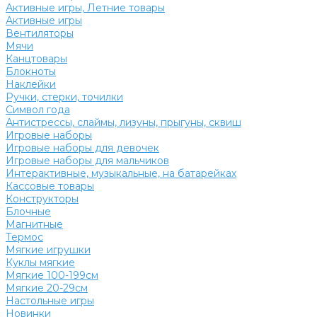
Активные игры, Летние товары
Активные игры
Вентиляторы
Мячи
Канцтовары
Блокноты
Наклейки
Ручки, стерки, точилки
Символ года
Антистрессы, слаймы, лизуны, прыгуны, сквиш
Игровые наборы
Игровые наборы для девочек
Игровые наборы для мальчиков
Интерактивные, музыкальные, на батарейках
Кассовые товары
Конструкторы
Блочные
Магнитные
Термос
Мягкие игрушки
Куклы мягкие
Мягкие 100-199см
Мягкие 20-29см
Настольные игры
Новинки