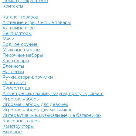
Помощь покупателю
Контакты
...
Каталог товаров
Активные игры, Летние товары
Активные игры
Вентиляторы
Мячи
Водное оружие
Мыльные пузыри
Песочные наборы
Канцтовары
Блокноты
Наклейки
Ручки, стерки, точилки
Пластилин
Символ года
Антистрессы, слаймы, лизуны, прыгуны, сквиш
Игровые наборы
Игровые наборы для девочек
Игровые наборы для мальчиков
Интерактивные, музыкальные, на батарейках
Кассовые товары
Конструкторы
Блочные