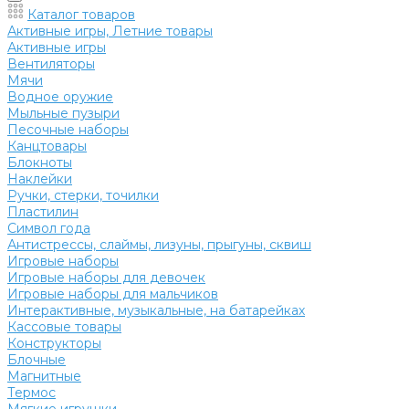
Каталог товаров
Активные игры, Летние товары
Активные игры
Вентиляторы
Мячи
Водное оружие
Мыльные пузыри
Песочные наборы
Канцтовары
Блокноты
Наклейки
Ручки, стерки, точилки
Пластилин
Символ года
Антистрессы, слаймы, лизуны, прыгуны, сквиш
Игровые наборы
Игровые наборы для девочек
Игровые наборы для мальчиков
Интерактивные, музыкальные, на батарейках
Кассовые товары
Конструкторы
Блочные
Магнитные
Термос