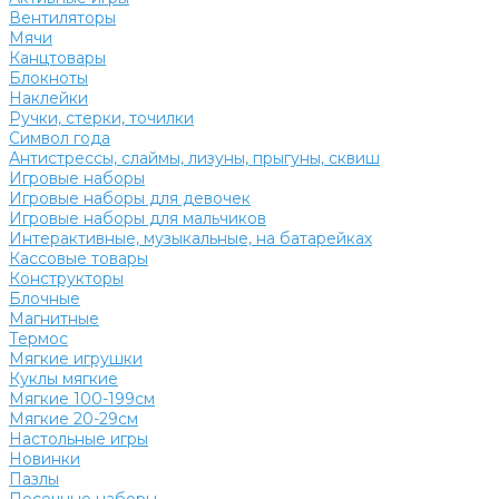
Вентиляторы
Мячи
Канцтовары
Блокноты
Наклейки
Ручки, стерки, точилки
Символ года
Антистрессы, слаймы, лизуны, прыгуны, сквиш
Игровые наборы
Игровые наборы для девочек
Игровые наборы для мальчиков
Интерактивные, музыкальные, на батарейках
Кассовые товары
Конструкторы
Блочные
Магнитные
Термос
Мягкие игрушки
Куклы мягкие
Мягкие 100-199см
Мягкие 20-29см
Настольные игры
Новинки
Пазлы