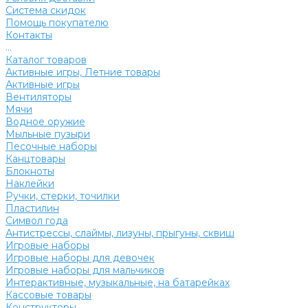
Система скидок
Помощь покупателю
Контакты
...
Каталог товаров
Активные игры, Летние товары
Активные игры
Вентиляторы
Мячи
Водное оружие
Мыльные пузыри
Песочные наборы
Канцтовары
Блокноты
Наклейки
Ручки, стерки, точилки
Пластилин
Символ года
Антистрессы, слаймы, лизуны, прыгуны, сквиш
Игровые наборы
Игровые наборы для девочек
Игровые наборы для мальчиков
Интерактивные, музыкальные, на батарейках
Кассовые товары
Конструкторы