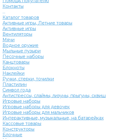
Помощь покупателю
Контакты
...
Каталог товаров
Активные игры, Летние товары
Активные игры
Вентиляторы
Мячи
Водное оружие
Мыльные пузыри
Песочные наборы
Канцтовары
Блокноты
Наклейки
Ручки, стерки, точилки
Пластилин
Символ года
Антистрессы, слаймы, лизуны, прыгуны, сквиш
Игровые наборы
Игровые наборы для девочек
Игровые наборы для мальчиков
Интерактивные, музыкальные, на батарейках
Кассовые товары
Конструкторы
Блочные