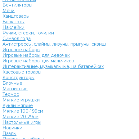
Вентиляторы
Мячи
Канцтовары
Блокноты
Наклейки
Ручки, стерки, точилки
Символ года
Антистрессы, слаймы, лизуны, прыгуны, сквиш
Игровые наборы
Игровые наборы для девочек
Игровые наборы для мальчиков
Интерактивные, музыкальные, на батарейках
Кассовые товары
Конструкторы
Блочные
Магнитные
Термос
Мягкие игрушки
Куклы мягкие
Мягкие 100-199см
Мягкие 20-29см
Настольные игры
Новинки
Пазлы