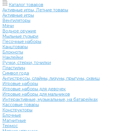
Каталог товаров
Активные игры, Летние товары
Активные игры
Вентиляторы
Мячи
Водное оружие
Мыльные пузыри
Песочные наборы
Канцтовары
Блокноты
Наклейки
Ручки, стерки, точилки
Пластилин
Символ года
Антистрессы, слаймы, лизуны, прыгуны, сквиш
Игровые наборы
Игровые наборы для девочек
Игровые наборы для мальчиков
Интерактивные, музыкальные, на батарейках
Кассовые товары
Конструкторы
Блочные
Магнитные
Термос