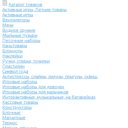
Каталог товаров
Активные игры, Летние товары
Активные игры
Вентиляторы
Мячи
Водное оружие
Мыльные пузыри
Песочные наборы
Канцтовары
Блокноты
Наклейки
Ручки, стерки, точилки
Пластилин
Символ года
Антистрессы, слаймы, лизуны, прыгуны, сквиш
Игровые наборы
Игровые наборы для девочек
Игровые наборы для мальчиков
Интерактивные, музыкальные, на батарейках
Кассовые товары
Конструкторы
Блочные
Магнитные
Термос