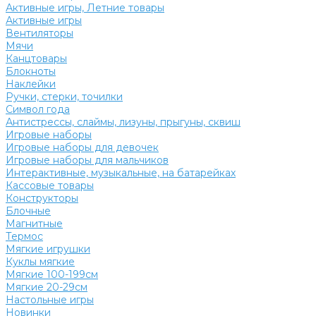
Активные игры, Летние товары
Активные игры
Вентиляторы
Мячи
Канцтовары
Блокноты
Наклейки
Ручки, стерки, точилки
Символ года
Антистрессы, слаймы, лизуны, прыгуны, сквиш
Игровые наборы
Игровые наборы для девочек
Игровые наборы для мальчиков
Интерактивные, музыкальные, на батарейках
Кассовые товары
Конструкторы
Блочные
Магнитные
Термос
Мягкие игрушки
Куклы мягкие
Мягкие 100-199см
Мягкие 20-29см
Настольные игры
Новинки