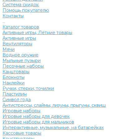
Система скидок
Помощь покупателю
Контакты
...
Каталог товаров
Активные игры, Летние товары
Активные игры
Вентиляторы
Мячи
Водное оружие
Мыльные пузыри
Песочные наборы
Канцтовары
Блокноты
Наклейки
Ручки, стерки, точилки
Пластилин
Символ года
Антистрессы, слаймы, лизуны, прыгуны, сквиш
Игровые наборы
Игровые наборы для девочек
Игровые наборы для мальчиков
Интерактивные, музыкальные, на батарейках
Кассовые товары
Конструкторы