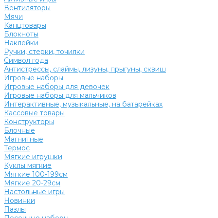
Вентиляторы
Мячи
Канцтовары
Блокноты
Наклейки
Ручки, стерки, точилки
Символ года
Антистрессы, слаймы, лизуны, прыгуны, сквиш
Игровые наборы
Игровые наборы для девочек
Игровые наборы для мальчиков
Интерактивные, музыкальные, на батарейках
Кассовые товары
Конструкторы
Блочные
Магнитные
Термос
Мягкие игрушки
Куклы мягкие
Мягкие 100-199см
Мягкие 20-29см
Настольные игры
Новинки
Пазлы