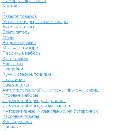
Помощь покупателю
Контакты
...
Каталог товаров
Активные игры, Летние товары
Активные игры
Вентиляторы
Мячи
Водное оружие
Мыльные пузыри
Песочные наборы
Канцтовары
Блокноты
Наклейки
Ручки, стерки, точилки
Пластилин
Символ года
Антистрессы, слаймы, лизуны, прыгуны, сквиш
Игровые наборы
Игровые наборы для девочек
Игровые наборы для мальчиков
Интерактивные, музыкальные, на батарейках
Кассовые товары
Конструкторы
Блочные