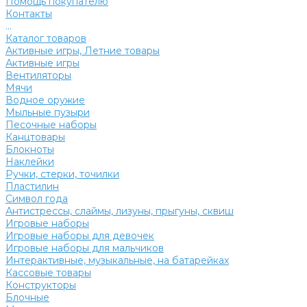
Помощь покупателю
Контакты
...
Каталог товаров
Активные игры, Летние товары
Активные игры
Вентиляторы
Мячи
Водное оружие
Мыльные пузыри
Песочные наборы
Канцтовары
Блокноты
Наклейки
Ручки, стерки, точилки
Пластилин
Символ года
Антистрессы, слаймы, лизуны, прыгуны, сквиш
Игровые наборы
Игровые наборы для девочек
Игровые наборы для мальчиков
Интерактивные, музыкальные, на батарейках
Кассовые товары
Конструкторы
Блочные