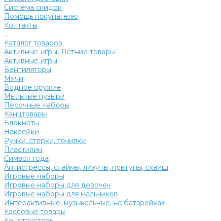
Система скидок
Помощь покупателю
Контакты
...
Каталог товаров
Активные игры, Летние товары
Активные игры
Вентиляторы
Мячи
Водное оружие
Мыльные пузыри
Песочные наборы
Канцтовары
Блокноты
Наклейки
Ручки, стерки, точилки
Пластилин
Символ года
Антистрессы, слаймы, лизуны, прыгуны, сквиш
Игровые наборы
Игровые наборы для девочек
Игровые наборы для мальчиков
Интерактивные, музыкальные, на батарейках
Кассовые товары
Конструкторы