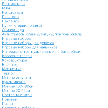
Вентиляторы
Мячи
Канцтовары
Блокноты
Наклейки
Ручки, стерки, точилки
Символ года
Антистрессы, слаймы, лизуны, прыгуны, сквиш
Игровые наборы
Игровые наборы для девочек
Игровые наборы для мальчиков
Интерактивные, музыкальные, на батарейках
Кассовые товары
Конструкторы
Блочные
Магнитные
Термос
Мягкие игрушки
Куклы мягкие
Мягкие 100-199см
Мягкие 20-29см
Настольные игры
Новинки
Пазлы