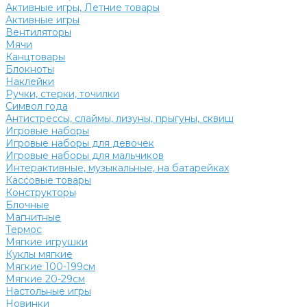
Активные игры, Летние товары
Активные игры
Вентиляторы
Мячи
Канцтовары
Блокноты
Наклейки
Ручки, стерки, точилки
Символ года
Антистрессы, слаймы, лизуны, прыгуны, сквиш
Игровые наборы
Игровые наборы для девочек
Игровые наборы для мальчиков
Интерактивные, музыкальные, на батарейках
Кассовые товары
Конструкторы
Блочные
Магнитные
Термос
Мягкие игрушки
Куклы мягкие
Мягкие 100-199см
Мягкие 20-29см
Настольные игры
Новинки