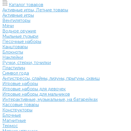
Каталог товаров
Активные игры, Летние товары
Активные игры
Вентиляторы
Мячи
Водное оружие
Мыльные пузыри
Песочные наборы
Канцтовары
Блокноты
Наклейки
Ручки, стерки, точилки
Пластилин
Символ года
Антистрессы, слаймы, лизуны, прыгуны, сквиш
Игровые наборы
Игровые наборы для девочек
Игровые наборы для мальчиков
Интерактивные, музыкальные, на батарейках
Кассовые товары
Конструкторы
Блочные
Магнитные
Термос