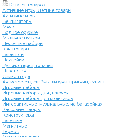
Каталог товаров
Активные игры, Летние товары
Активные игры
Вентиляторы
Мячи
Водное оружие
Мыльные пузыри
Песочные наборы
Канцтовары
Блокноты
Наклейки
Ручки, стерки, точилки
Пластилин
Символ года
Антистрессы, слаймы, лизуны, прыгуны, сквиш
Игровые наборы
Игровые наборы для девочек
Игровые наборы для мальчиков
Интерактивные, музыкальные, на батарейках
Кассовые товары
Конструкторы
Блочные
Магнитные
Термос