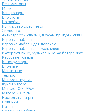
Вентиляторы
Мячи
Канцтовары
Блокноты
Наклейки
Ручки, стерки, точилки
Символ года
Антистрессы, слаймы, лизуны, прыгуны, сквиш
Игровые наборы
Игровые наборы для девочек
Игровые наборы для мальчиков
Интерактивные, музыкальные, на батарейках
Кассовые товары
Конструкторы
Блочные
Магнитные
Термос
Мягкие игрушки
Куклы мягкие
Мягкие 100-199см
Мягкие 20-29см
Настольные игры
Новинки
Пазлы