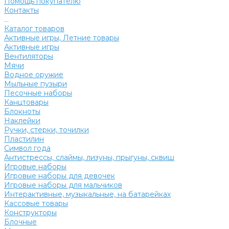
Помощь покупателю
Контакты
...
Каталог товаров
Активные игры, Летние товары
Активные игры
Вентиляторы
Мячи
Водное оружие
Мыльные пузыри
Песочные наборы
Канцтовары
Блокноты
Наклейки
Ручки, стерки, точилки
Пластилин
Символ года
Антистрессы, слаймы, лизуны, прыгуны, сквиш
Игровые наборы
Игровые наборы для девочек
Игровые наборы для мальчиков
Интерактивные, музыкальные, на батарейках
Кассовые товары
Конструкторы
Блочные