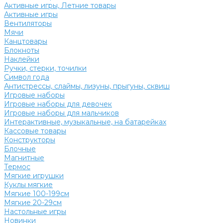
Активные игры, Летние товары
Активные игры
Вентиляторы
Мячи
Канцтовары
Блокноты
Наклейки
Ручки, стерки, точилки
Символ года
Антистрессы, слаймы, лизуны, прыгуны, сквиш
Игровые наборы
Игровые наборы для девочек
Игровые наборы для мальчиков
Интерактивные, музыкальные, на батарейках
Кассовые товары
Конструкторы
Блочные
Магнитные
Термос
Мягкие игрушки
Куклы мягкие
Мягкие 100-199см
Мягкие 20-29см
Настольные игры
Новинки