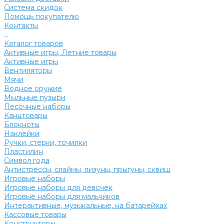
Система скидок
Помощь покупателю
Контакты
...
Каталог товаров
Активные игры, Летние товары
Активные игры
Вентиляторы
Мячи
Водное оружие
Мыльные пузыри
Песочные наборы
Канцтовары
Блокноты
Наклейки
Ручки, стерки, точилки
Пластилин
Символ года
Антистрессы, слаймы, лизуны, прыгуны, сквиш
Игровые наборы
Игровые наборы для девочек
Игровые наборы для мальчиков
Интерактивные, музыкальные, на батарейках
Кассовые товары
Конструкторы