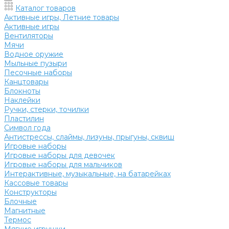
Каталог товаров
Активные игры, Летние товары
Активные игры
Вентиляторы
Мячи
Водное оружие
Мыльные пузыри
Песочные наборы
Канцтовары
Блокноты
Наклейки
Ручки, стерки, точилки
Пластилин
Символ года
Антистрессы, слаймы, лизуны, прыгуны, сквиш
Игровые наборы
Игровые наборы для девочек
Игровые наборы для мальчиков
Интерактивные, музыкальные, на батарейках
Кассовые товары
Конструкторы
Блочные
Магнитные
Термос