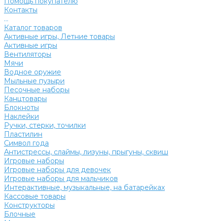
Помощь покупателю
Контакты
...
Каталог товаров
Активные игры, Летние товары
Активные игры
Вентиляторы
Мячи
Водное оружие
Мыльные пузыри
Песочные наборы
Канцтовары
Блокноты
Наклейки
Ручки, стерки, точилки
Пластилин
Символ года
Антистрессы, слаймы, лизуны, прыгуны, сквиш
Игровые наборы
Игровые наборы для девочек
Игровые наборы для мальчиков
Интерактивные, музыкальные, на батарейках
Кассовые товары
Конструкторы
Блочные