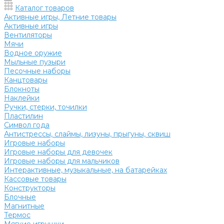
Каталог товаров
Активные игры, Летние товары
Активные игры
Вентиляторы
Мячи
Водное оружие
Мыльные пузыри
Песочные наборы
Канцтовары
Блокноты
Наклейки
Ручки, стерки, точилки
Пластилин
Символ года
Антистрессы, слаймы, лизуны, прыгуны, сквиш
Игровые наборы
Игровые наборы для девочек
Игровые наборы для мальчиков
Интерактивные, музыкальные, на батарейках
Кассовые товары
Конструкторы
Блочные
Магнитные
Термос