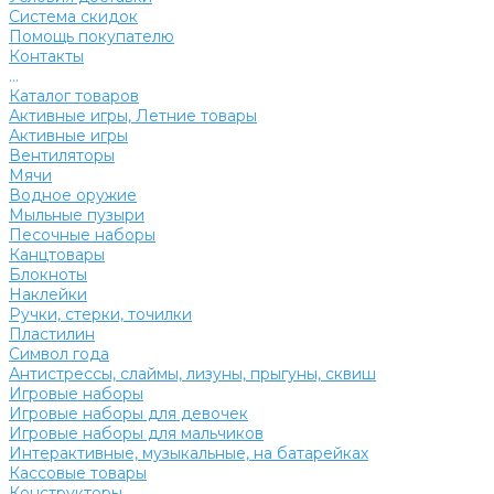
Система скидок
Помощь покупателю
Контакты
...
Каталог товаров
Активные игры, Летние товары
Активные игры
Вентиляторы
Мячи
Водное оружие
Мыльные пузыри
Песочные наборы
Канцтовары
Блокноты
Наклейки
Ручки, стерки, точилки
Пластилин
Символ года
Антистрессы, слаймы, лизуны, прыгуны, сквиш
Игровые наборы
Игровые наборы для девочек
Игровые наборы для мальчиков
Интерактивные, музыкальные, на батарейках
Кассовые товары
Конструкторы