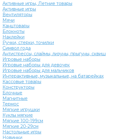
Активные игры, Летние товары
Активные игры
Вентиляторы
Мячи
Канцтовары
Блокноты
Наклейки
Ручки, стерки, точилки
Символ года
Антистрессы, слаймы, лизуны, прыгуны, сквиш
Игровые наборы
Игровые наборы для девочек
Игровые наборы для мальчиков
Интерактивные, музыкальные, на батарейках
Кассовые товары
Конструкторы
Блочные
Магнитные
Термос
Мягкие игрушки
Куклы мягкие
Мягкие 100-199см
Мягкие 20-29см
Настольные игры
Новинки