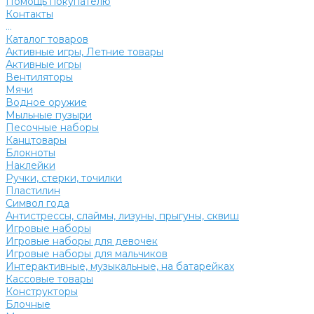
Помощь покупателю
Контакты
...
Каталог товаров
Активные игры, Летние товары
Активные игры
Вентиляторы
Мячи
Водное оружие
Мыльные пузыри
Песочные наборы
Канцтовары
Блокноты
Наклейки
Ручки, стерки, точилки
Пластилин
Символ года
Антистрессы, слаймы, лизуны, прыгуны, сквиш
Игровые наборы
Игровые наборы для девочек
Игровые наборы для мальчиков
Интерактивные, музыкальные, на батарейках
Кассовые товары
Конструкторы
Блочные