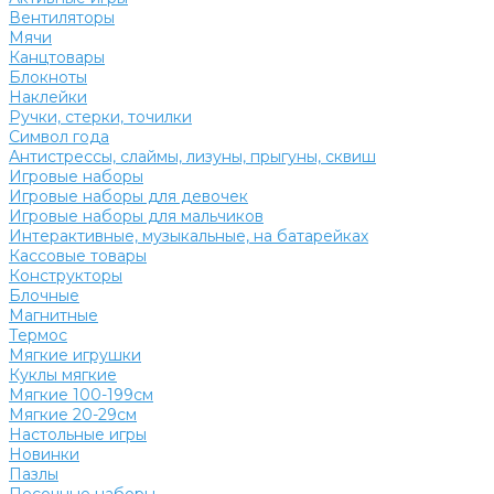
Вентиляторы
Мячи
Канцтовары
Блокноты
Наклейки
Ручки, стерки, точилки
Символ года
Антистрессы, слаймы, лизуны, прыгуны, сквиш
Игровые наборы
Игровые наборы для девочек
Игровые наборы для мальчиков
Интерактивные, музыкальные, на батарейках
Кассовые товары
Конструкторы
Блочные
Магнитные
Термос
Мягкие игрушки
Куклы мягкие
Мягкие 100-199см
Мягкие 20-29см
Настольные игры
Новинки
Пазлы