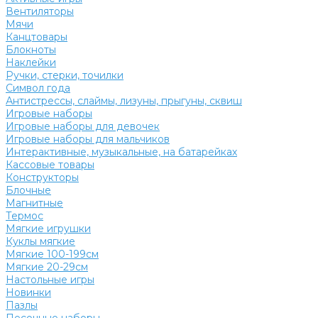
Вентиляторы
Мячи
Канцтовары
Блокноты
Наклейки
Ручки, стерки, точилки
Символ года
Антистрессы, слаймы, лизуны, прыгуны, сквиш
Игровые наборы
Игровые наборы для девочек
Игровые наборы для мальчиков
Интерактивные, музыкальные, на батарейках
Кассовые товары
Конструкторы
Блочные
Магнитные
Термос
Мягкие игрушки
Куклы мягкие
Мягкие 100-199см
Мягкие 20-29см
Настольные игры
Новинки
Пазлы