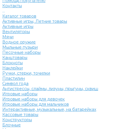
Помощь покупателю
Контакты
...
Каталог товаров
Активные игры, Летние товары
Активные игры
Вентиляторы
Мячи
Водное оружие
Мыльные пузыри
Песочные наборы
Канцтовары
Блокноты
Наклейки
Ручки, стерки, точилки
Пластилин
Символ года
Антистрессы, слаймы, лизуны, прыгуны, сквиш
Игровые наборы
Игровые наборы для девочек
Игровые наборы для мальчиков
Интерактивные, музыкальные, на батарейках
Кассовые товары
Конструкторы
Блочные