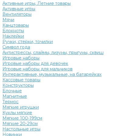
Активные игры, Летние товары
Активные игры
Вентиляторы
Мячи
Канцтовары
Блокноты
Наклейки
Ручки, стерки, точилки
Символ года
Антистрессы, слаймы, лизуны, прыгуны, сквиш
Игровые наборы
Игровые наборы для девочек
Игровые наборы для мальчиков
Интерактивные, музыкальные, на батарейках
Кассовые товары
Конструкторы
Блочные
Магнитные
Термос
Мягкие игрушки
Куклы мягкие
Мягкие 100-199см
Мягкие 20-29см
Настольные игры
Новинки