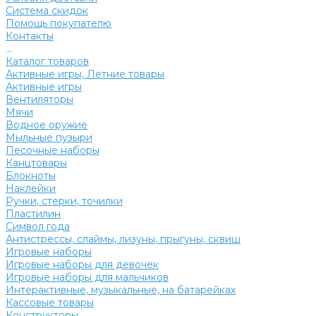
Система скидок
Помощь покупателю
Контакты
...
Каталог товаров
Активные игры, Летние товары
Активные игры
Вентиляторы
Мячи
Водное оружие
Мыльные пузыри
Песочные наборы
Канцтовары
Блокноты
Наклейки
Ручки, стерки, точилки
Пластилин
Символ года
Антистрессы, слаймы, лизуны, прыгуны, сквиш
Игровые наборы
Игровые наборы для девочек
Игровые наборы для мальчиков
Интерактивные, музыкальные, на батарейках
Кассовые товары
Конструкторы