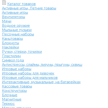
Каталог товаров
Активные игры, Летние товары
Активные игры
Вентиляторы
Мячи
Водное оружие
Мыльные пузыри
Песочные наборы
Канцтовары
Блокноты
Наклейки
Ручки, стерки, точилки
Пластилин
Символ года
Антистрессы, слаймы, лизуны, прыгуны, сквиш
Игровые наборы
Игровые наборы для девочек
Игровые наборы для мальчиков
Интерактивные, музыкальные, на батарейках
Кассовые товары
Конструкторы
Блочные
Магнитные
Термос