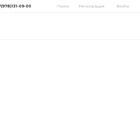
7(978)131-09-00
Поиск
Регистрация
Войти
78)131-09-00
мферополь, ул.
дная 10
орынок)
 9:30-18:00 Cб: 9:00-
 Вс: Выходной
homatoys.ru