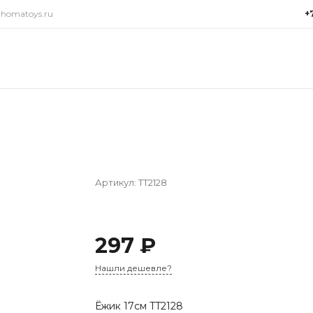
@homatoys.ru
+
+7(9
г. Си
Объез
(ради
Пн-Пт:
15:00
info@
Артикул:
TT2128
297 ₽
Нашли дешевле?
Ёжик 17см TT2128