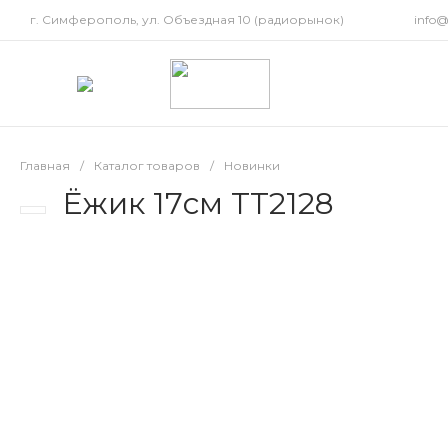
г. Симферополь, ул. Объездная 10 (радиорынок)
info
Главная
/
Каталог товаров
/
Новинки
Ёжик 17см TT2128