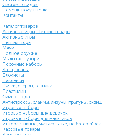
Система скидок
Помощь покупателю
Контакты
...
Каталог товаров
Активные игры, Летние товары
Активные игры
Вентиляторы
Мячи
Водное оружие
Мыльные пузыри
Песочные наборы
Канцтовары
Блокноты
Наклейки
Ручки, стерки, точилки
Пластилин
Символ года
Антистрессы, слаймы, лизуны, прыгуны, сквиш
Игровые наборы
Игровые наборы для девочек
Игровые наборы для мальчиков
Интерактивные, музыкальные, на батарейках
Кассовые товары
Конструкторы