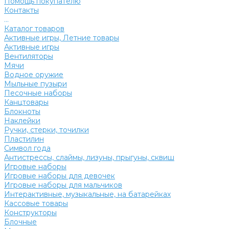
Помощь покупателю
Контакты
...
Каталог товаров
Активные игры, Летние товары
Активные игры
Вентиляторы
Мячи
Водное оружие
Мыльные пузыри
Песочные наборы
Канцтовары
Блокноты
Наклейки
Ручки, стерки, точилки
Пластилин
Символ года
Антистрессы, слаймы, лизуны, прыгуны, сквиш
Игровые наборы
Игровые наборы для девочек
Игровые наборы для мальчиков
Интерактивные, музыкальные, на батарейках
Кассовые товары
Конструкторы
Блочные