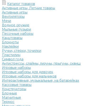
Каталог товаров
Активные игры, Летние товары
Активные игры
Вентиляторы
Мячи
Водное оружие
Мыльные пузыри
Песочные наборы
Канцтовары
Блокноты
Наклейки
Ручки, стерки, точилки
Пластилин
Символ года
Антистрессы, слаймы, лизуны, прыгуны, сквиш
Игровые наборы
Игровые наборы для девочек
Игровые наборы для мальчиков
Интерактивные, музыкальные, на батарейках
Кассовые товары
Конструкторы
Блочные
Магнитные
Термос