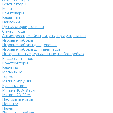
Вентиляторы
Мячи
Канцтовары
Блокноты
Наклейки
Ручки, стерки, точилки
Символ года
Антистрессы, слаймы, лизуны, прыгуны, сквиш
Игровые наборы
Игровые наборы для девочек
Игровые наборы для мальчиков
Интерактивные, музыкальные, на батарейках
Кассовые товары
Конструкторы
Блочные
Магнитные
Термос
Мягкие игрушки
Куклы мягкие
Мягкие 100-199см
Мягкие 20-29см
Настольные игры
Новинки
Пазлы