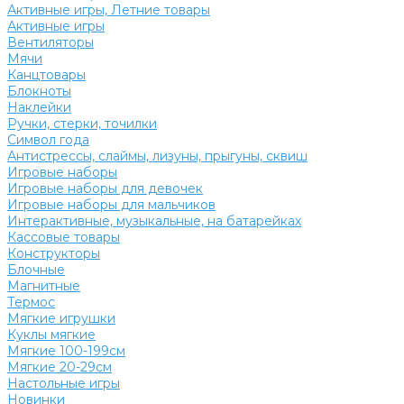
Активные игры, Летние товары
Активные игры
Вентиляторы
Мячи
Канцтовары
Блокноты
Наклейки
Ручки, стерки, точилки
Символ года
Антистрессы, слаймы, лизуны, прыгуны, сквиш
Игровые наборы
Игровые наборы для девочек
Игровые наборы для мальчиков
Интерактивные, музыкальные, на батарейках
Кассовые товары
Конструкторы
Блочные
Магнитные
Термос
Мягкие игрушки
Куклы мягкие
Мягкие 100-199см
Мягкие 20-29см
Настольные игры
Новинки