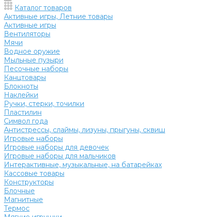
Каталог товаров
Активные игры, Летние товары
Активные игры
Вентиляторы
Мячи
Водное оружие
Мыльные пузыри
Песочные наборы
Канцтовары
Блокноты
Наклейки
Ручки, стерки, точилки
Пластилин
Символ года
Антистрессы, слаймы, лизуны, прыгуны, сквиш
Игровые наборы
Игровые наборы для девочек
Игровые наборы для мальчиков
Интерактивные, музыкальные, на батарейках
Кассовые товары
Конструкторы
Блочные
Магнитные
Термос