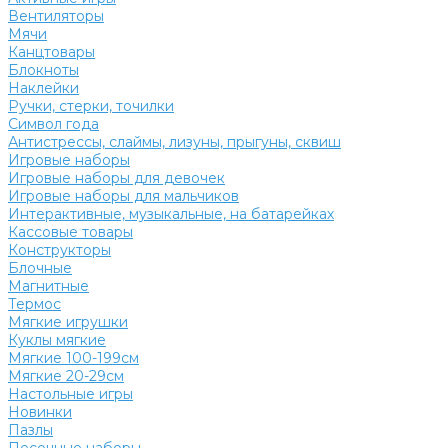
Вентиляторы
Мячи
Канцтовары
Блокноты
Наклейки
Ручки, стерки, точилки
Символ года
Антистрессы, слаймы, лизуны, прыгуны, сквиш
Игровые наборы
Игровые наборы для девочек
Игровые наборы для мальчиков
Интерактивные, музыкальные, на батарейках
Кассовые товары
Конструкторы
Блочные
Магнитные
Термос
Мягкие игрушки
Куклы мягкие
Мягкие 100-199см
Мягкие 20-29см
Настольные игры
Новинки
Пазлы