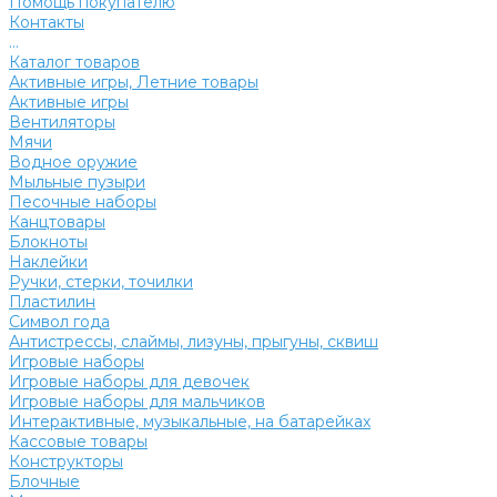
Помощь покупателю
Контакты
...
Каталог товаров
Активные игры, Летние товары
Активные игры
Вентиляторы
Мячи
Водное оружие
Мыльные пузыри
Песочные наборы
Канцтовары
Блокноты
Наклейки
Ручки, стерки, точилки
Пластилин
Символ года
Антистрессы, слаймы, лизуны, прыгуны, сквиш
Игровые наборы
Игровые наборы для девочек
Игровые наборы для мальчиков
Интерактивные, музыкальные, на батарейках
Кассовые товары
Конструкторы
Блочные