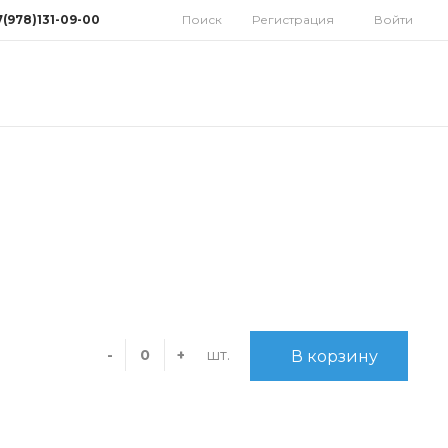
7(978)131-09-00
Поиск
Регистрация
Войти
78)131-09-00
мферополь, ул.
дная 10
орынок)
 9:30-18:00 Cб: 9:00-
 Вс: Выходной
homatoys.ru
шт.
-
+
В корзину