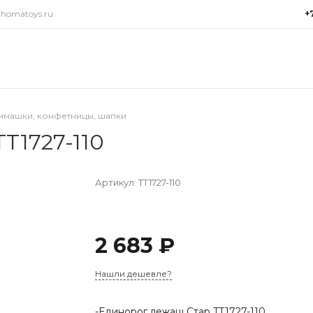
@homatoys.ru
+
+7(9
г. Си
Объез
(ради
Пн-Пт:
имашки, конфетницы, шапки
15:00
T1727-110
info@
Артикул:
TT1727-110
2 683 ₽
Нашли дешевле?
-Единорог лежащ Стар TT1727-110