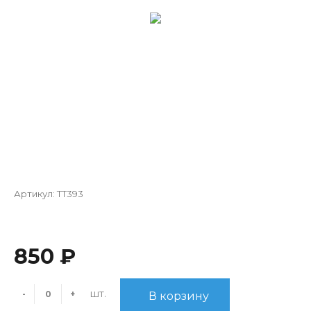
Артикул:
TT393
850 ₽
шт.
-
+
В корзину