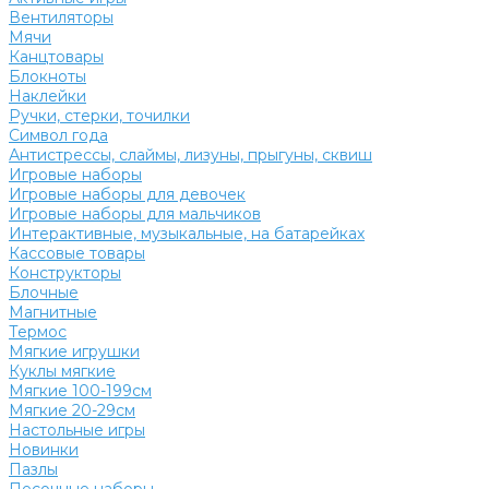
Вентиляторы
Мячи
Канцтовары
Блокноты
Наклейки
Ручки, стерки, точилки
Символ года
Антистрессы, слаймы, лизуны, прыгуны, сквиш
Игровые наборы
Игровые наборы для девочек
Игровые наборы для мальчиков
Интерактивные, музыкальные, на батарейках
Кассовые товары
Конструкторы
Блочные
Магнитные
Термос
Мягкие игрушки
Куклы мягкие
Мягкие 100-199см
Мягкие 20-29см
Настольные игры
Новинки
Пазлы