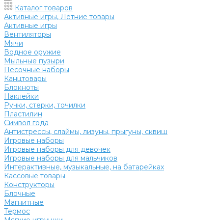
Каталог товаров
Активные игры, Летние товары
Активные игры
Вентиляторы
Мячи
Водное оружие
Мыльные пузыри
Песочные наборы
Канцтовары
Блокноты
Наклейки
Ручки, стерки, точилки
Пластилин
Символ года
Антистрессы, слаймы, лизуны, прыгуны, сквиш
Игровые наборы
Игровые наборы для девочек
Игровые наборы для мальчиков
Интерактивные, музыкальные, на батарейках
Кассовые товары
Конструкторы
Блочные
Магнитные
Термос