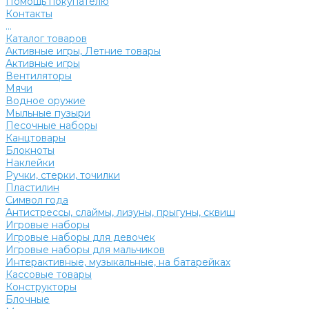
Помощь покупателю
Контакты
...
Каталог товаров
Активные игры, Летние товары
Активные игры
Вентиляторы
Мячи
Водное оружие
Мыльные пузыри
Песочные наборы
Канцтовары
Блокноты
Наклейки
Ручки, стерки, точилки
Пластилин
Символ года
Антистрессы, слаймы, лизуны, прыгуны, сквиш
Игровые наборы
Игровые наборы для девочек
Игровые наборы для мальчиков
Интерактивные, музыкальные, на батарейках
Кассовые товары
Конструкторы
Блочные