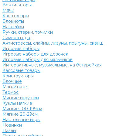
Вентиляторы
Мячи
Канцтовары
Блокноты
Наклейки
Ручки, стерки, точилки
Символ года
Антистрессы, слаймы, лизуны, прыгуны, сквиш
Игровые наборы
Игровые наборы для девочек
Игровые наборы для мальчиков
Интерактивные, музыкальные, на батарейках
Кассовые товары
Конструкторы
Блочные
Магнитные
Термос
Мягкие игрушки
Куклы мягкие
Мягкие 100-199см
Мягкие 20-29см
Настольные игры
Новинки
Пазлы