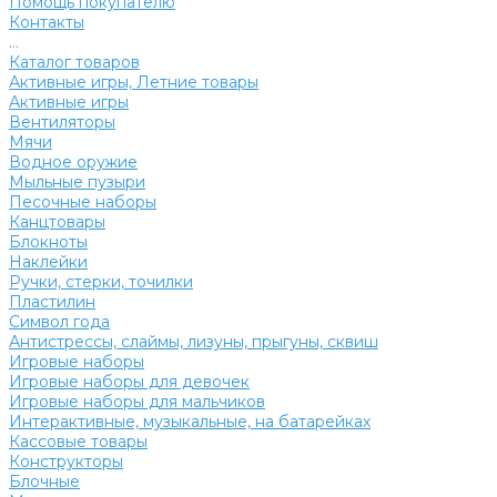
Помощь покупателю
Контакты
...
Каталог товаров
Активные игры, Летние товары
Активные игры
Вентиляторы
Мячи
Водное оружие
Мыльные пузыри
Песочные наборы
Канцтовары
Блокноты
Наклейки
Ручки, стерки, точилки
Пластилин
Символ года
Антистрессы, слаймы, лизуны, прыгуны, сквиш
Игровые наборы
Игровые наборы для девочек
Игровые наборы для мальчиков
Интерактивные, музыкальные, на батарейках
Кассовые товары
Конструкторы
Блочные