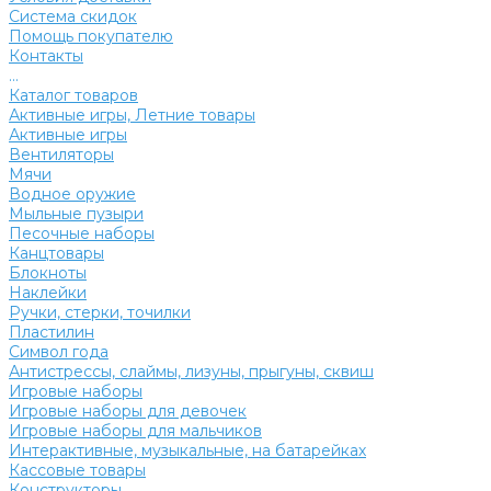
Система скидок
Помощь покупателю
Контакты
...
Каталог товаров
Активные игры, Летние товары
Активные игры
Вентиляторы
Мячи
Водное оружие
Мыльные пузыри
Песочные наборы
Канцтовары
Блокноты
Наклейки
Ручки, стерки, точилки
Пластилин
Символ года
Антистрессы, слаймы, лизуны, прыгуны, сквиш
Игровые наборы
Игровые наборы для девочек
Игровые наборы для мальчиков
Интерактивные, музыкальные, на батарейках
Кассовые товары
Конструкторы