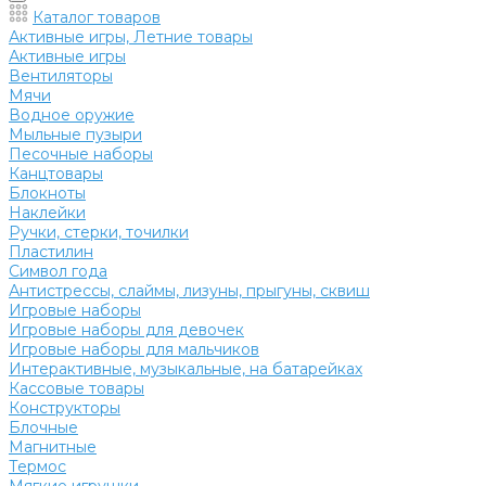
Каталог товаров
Активные игры, Летние товары
Активные игры
Вентиляторы
Мячи
Водное оружие
Мыльные пузыри
Песочные наборы
Канцтовары
Блокноты
Наклейки
Ручки, стерки, точилки
Пластилин
Символ года
Антистрессы, слаймы, лизуны, прыгуны, сквиш
Игровые наборы
Игровые наборы для девочек
Игровые наборы для мальчиков
Интерактивные, музыкальные, на батарейках
Кассовые товары
Конструкторы
Блочные
Магнитные
Термос