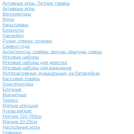
Активные игры, Летние товары
Активные игры
Вентиляторы
Мячи
Канцтовары
Блокноты
Наклейки
Ручки, стерки, точилки
Символ года
Антистрессы, слаймы, лизуны, прыгуны, сквиш
Игровые наборы
Игровые наборы для девочек
Игровые наборы для мальчиков
Интерактивные, музыкальные, на батарейках
Кассовые товары
Конструкторы
Блочные
Магнитные
Термос
Мягкие игрушки
Куклы мягкие
Мягкие 100-199см
Мягкие 20-29см
Настольные игры
Новинки