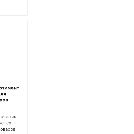
ртимент
для
аров
лючевых
успех
оваров.