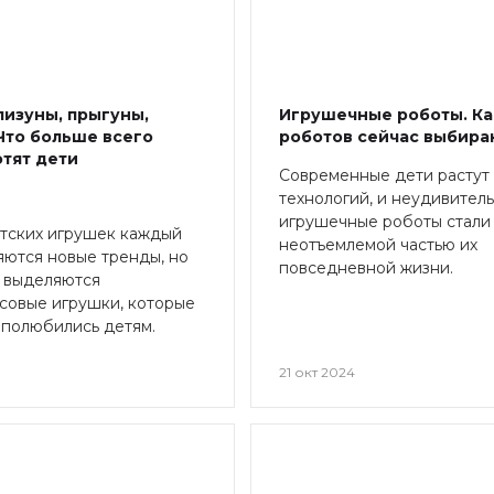
лизуны, прыгуны,
Игрушечные роботы. Ка
Что больше всего
роботов сейчас выбира
отят дети
Современные дети растут 
технологий, и неудивитель
игрушечные роботы стали
тских игрушек каждый
неотъемлемой частью их
яются новые тренды, но
повседневной жизни.
х выделяются
совые игрушки, которые
 полюбились детям.
21 окт 2024