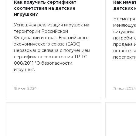
Как получить сертификат
Как нача
соответствия на детские
детских 
игрушки?
Несмотря
Успешная реализация игрушек на
меняющую
территории Российской
ситуацию
Федерации и стран Евразийского
потребите
экономического союза (ЕАЭС)
продажа и
неразрывно связана с получением
остается 
сертификата соответствия ТР ТС
перспект
008/2011 "О безопасности
игрушек".
19 июн 2024
19 июн 202