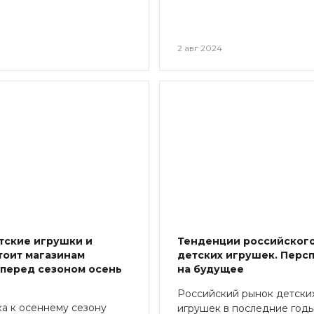
2 авг 2024
тские игрушки и
Тенденции российског
тоит магазинам
детских игрушек. Перс
 перед сезоном осень
на будущее
Российский рынок детски
а к осеннему сезону
игрушек в последние год