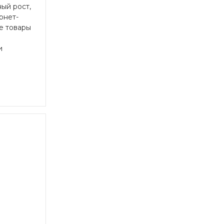
ый рост,
рнет-
е товары
и