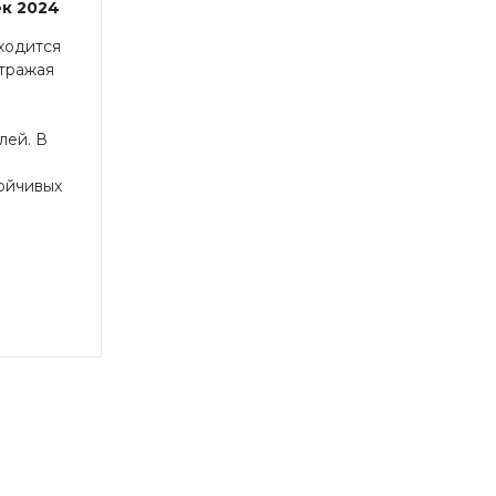
к 2024
ходится
тражая
лей. В
ойчивых