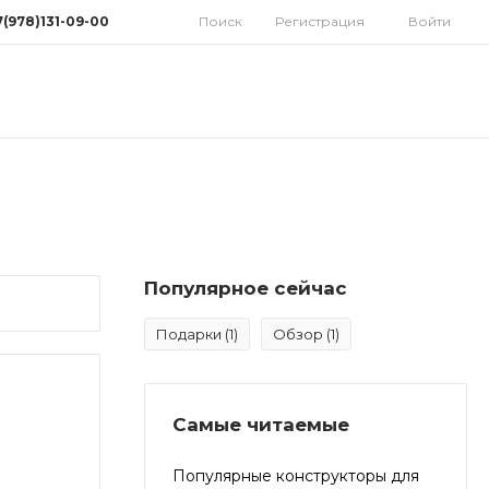
7(978)131-09-00
Поиск
Регистрация
Войти
78)131-09-00
мферополь, ул.
дная 10
орынок)
 9:30-18:00 Cб: 9:00-
 Вс: Выходной
homatoys.ru
Популярное сейчас
Подарки
(1)
Обзор
(1)
Самые читаемые
Популярные конструкторы для