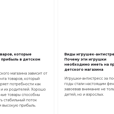
оваров, которые
Виды игрушек-антистре
 прибыль в детском
Почему эти игрушки
е
необходимо иметь на п
детского магазина
ского магазина зависит от
Игрушки-антистресс за п
нта товаров, который
годы стали настоящим фе
ряет потребности как
завоевав внимание не тол
к и их родителей. Хорошо
детей, но и взрослых.
ные товары способны
ь стабильный поток
и высокую прибыль.