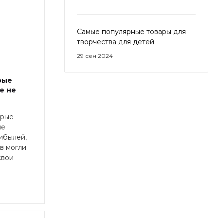
Самые популярные товары для
творчества для детей
29 сен 2024
рые
е не
орые
не
ибылей,
в могли
свои