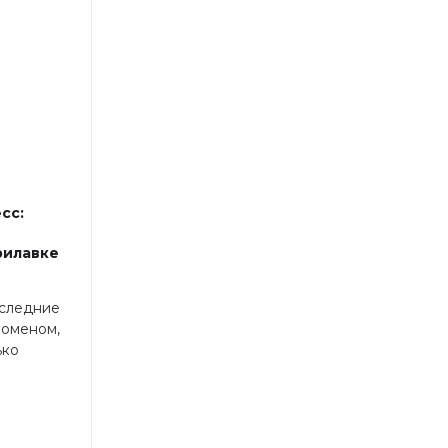
сс:
рилавке
оследние
номеном,
ько