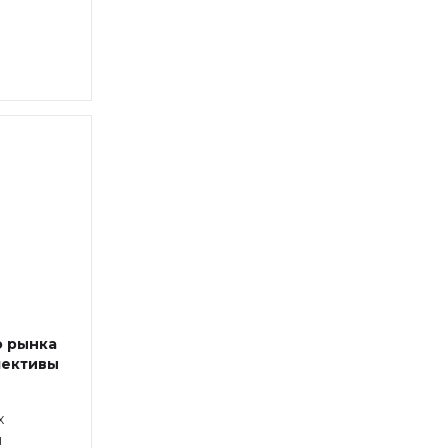
о рынка
пективы
х
ы