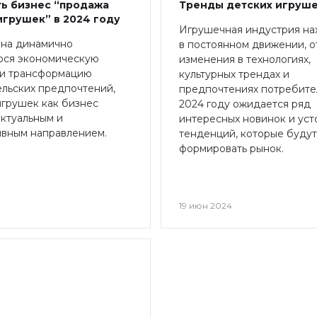
ть бизнес “продажа
Тренды детских игруше
игрушек” в 2024 году
Игрушечная индустрия на
 на динамично
в постоянном движении, о
ся экономическую
изменения в технологиях,
 и трансформацию
культурных трендах и
льских предпочтений,
предпочтениях потребите
грушек как бизнес
2024 году ожидается ряд
актуальным и
интересных новинок и уст
ивным направлением.
тенденций, которые будут
формировать рынок.
4
19 июн 2024