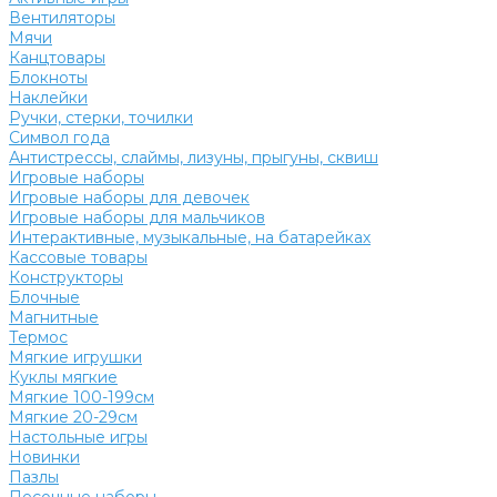
Вентиляторы
Мячи
Канцтовары
Блокноты
Наклейки
Ручки, стерки, точилки
Символ года
Антистрессы, слаймы, лизуны, прыгуны, сквиш
Игровые наборы
Игровые наборы для девочек
Игровые наборы для мальчиков
Интерактивные, музыкальные, на батарейках
Кассовые товары
Конструкторы
Блочные
Магнитные
Термос
Мягкие игрушки
Куклы мягкие
Мягкие 100-199см
Мягкие 20-29см
Настольные игры
Новинки
Пазлы