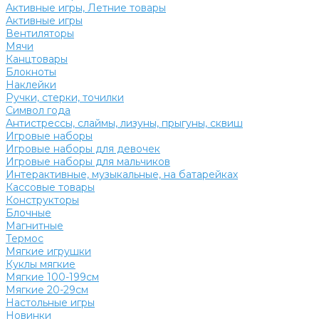
Активные игры, Летние товары
Активные игры
Вентиляторы
Мячи
Канцтовары
Блокноты
Наклейки
Ручки, стерки, точилки
Символ года
Антистрессы, слаймы, лизуны, прыгуны, сквиш
Игровые наборы
Игровые наборы для девочек
Игровые наборы для мальчиков
Интерактивные, музыкальные, на батарейках
Кассовые товары
Конструкторы
Блочные
Магнитные
Термос
Мягкие игрушки
Куклы мягкие
Мягкие 100-199см
Мягкие 20-29см
Настольные игры
Новинки