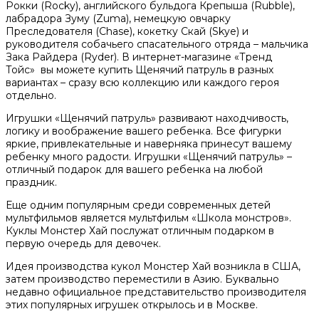
Рокки (Rocky), английского бульдога Крепыша (Rubble),
лабрадора Зуму (Zuma), немецкую овчарку
Преследователя (Chase), кокетку Скай (Skye) и
руководителя собачьего спасательного отряда – мальчика
Зака Райдера (Ryder). В интернет-магазине «Тренд
Тойс» вы можете купить Щенячий патруль в разных
вариантах – сразу всю коллекцию или каждого героя
отдельно.
Игрушки «Щенячий патруль» развивают находчивость,
логику и воображение вашего ребенка. Все фигурки
яркие, привлекательные и наверняка принесут вашему
ребенку много радости. Игрушки «Щенячий патруль» –
отличный подарок для вашего ребенка на любой
праздник.
Еще одним популярным среди современных детей
мультфильмов является мультфильм «Школа монстров».
Куклы Монстер Хай послужат отличным подарком в
первую очередь для девочек.
Идея производства кукол Монстер Хай возникла в США,
затем производство переместили в Азию. Буквально
недавно официальное представительство производителя
этих популярных игрушек открылось и в Москве.