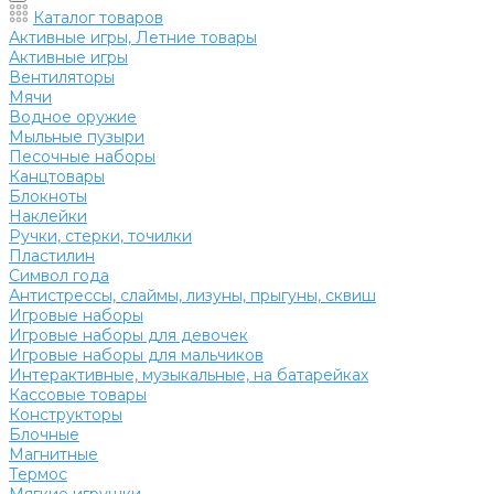
Каталог товаров
Активные игры, Летние товары
Активные игры
Вентиляторы
Мячи
Водное оружие
Мыльные пузыри
Песочные наборы
Канцтовары
Блокноты
Наклейки
Ручки, стерки, точилки
Пластилин
Символ года
Антистрессы, слаймы, лизуны, прыгуны, сквиш
Игровые наборы
Игровые наборы для девочек
Игровые наборы для мальчиков
Интерактивные, музыкальные, на батарейках
Кассовые товары
Конструкторы
Блочные
Магнитные
Термос