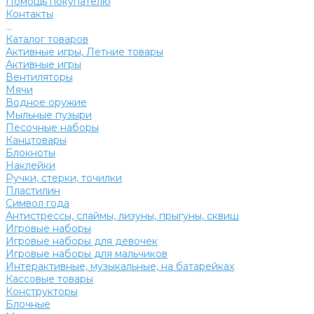
Помощь покупателю
Контакты
...
Каталог товаров
Активные игры, Летние товары
Активные игры
Вентиляторы
Мячи
Водное оружие
Мыльные пузыри
Песочные наборы
Канцтовары
Блокноты
Наклейки
Ручки, стерки, точилки
Пластилин
Символ года
Антистрессы, слаймы, лизуны, прыгуны, сквиш
Игровые наборы
Игровые наборы для девочек
Игровые наборы для мальчиков
Интерактивные, музыкальные, на батарейках
Кассовые товары
Конструкторы
Блочные