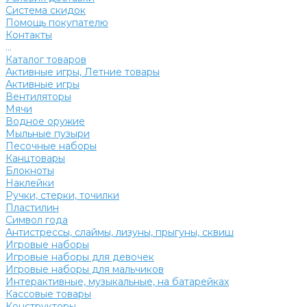
Система скидок
Помощь покупателю
Контакты
...
Каталог товаров
Активные игры, Летние товары
Активные игры
Вентиляторы
Мячи
Водное оружие
Мыльные пузыри
Песочные наборы
Канцтовары
Блокноты
Наклейки
Ручки, стерки, точилки
Пластилин
Символ года
Антистрессы, слаймы, лизуны, прыгуны, сквиш
Игровые наборы
Игровые наборы для девочек
Игровые наборы для мальчиков
Интерактивные, музыкальные, на батарейках
Кассовые товары
Конструкторы