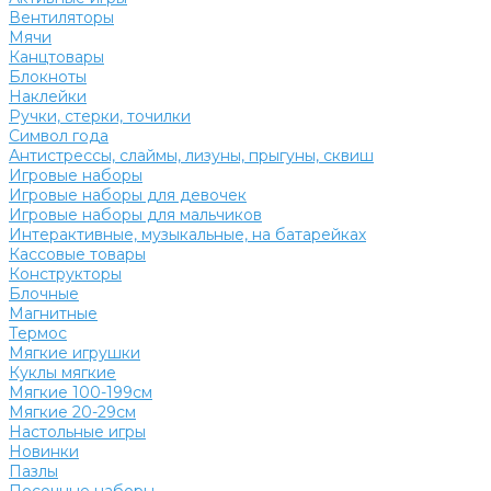
Вентиляторы
Мячи
Канцтовары
Блокноты
Наклейки
Ручки, стерки, точилки
Символ года
Антистрессы, слаймы, лизуны, прыгуны, сквиш
Игровые наборы
Игровые наборы для девочек
Игровые наборы для мальчиков
Интерактивные, музыкальные, на батарейках
Кассовые товары
Конструкторы
Блочные
Магнитные
Термос
Мягкие игрушки
Куклы мягкие
Мягкие 100-199см
Мягкие 20-29см
Настольные игры
Новинки
Пазлы