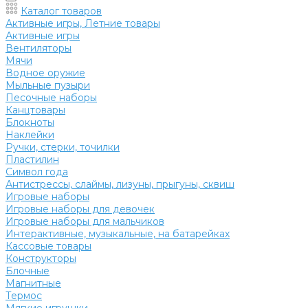
Каталог товаров
Активные игры, Летние товары
Активные игры
Вентиляторы
Мячи
Водное оружие
Мыльные пузыри
Песочные наборы
Канцтовары
Блокноты
Наклейки
Ручки, стерки, точилки
Пластилин
Символ года
Антистрессы, слаймы, лизуны, прыгуны, сквиш
Игровые наборы
Игровые наборы для девочек
Игровые наборы для мальчиков
Интерактивные, музыкальные, на батарейках
Кассовые товары
Конструкторы
Блочные
Магнитные
Термос