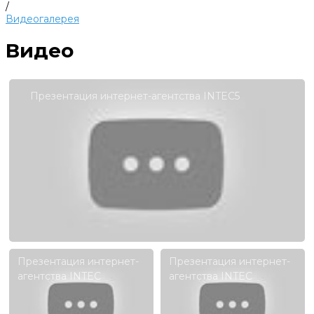
/
Видеогалерея
Видео
Презентация интернет-агентства INTEC5
Презентация интернет-
Презентация интернет-
агентства INTEC
агентства INTEC