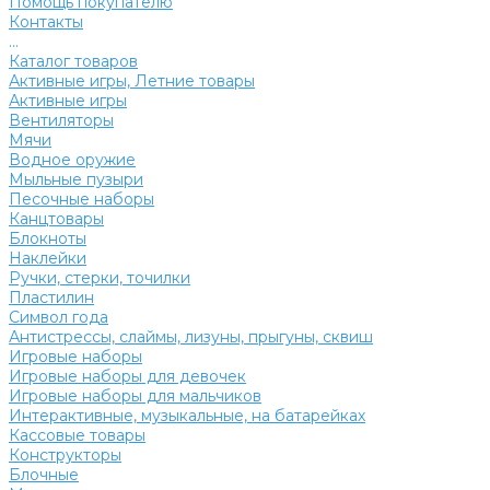
Помощь покупателю
Контакты
...
Каталог товаров
Активные игры, Летние товары
Активные игры
Вентиляторы
Мячи
Водное оружие
Мыльные пузыри
Песочные наборы
Канцтовары
Блокноты
Наклейки
Ручки, стерки, точилки
Пластилин
Символ года
Антистрессы, слаймы, лизуны, прыгуны, сквиш
Игровые наборы
Игровые наборы для девочек
Игровые наборы для мальчиков
Интерактивные, музыкальные, на батарейках
Кассовые товары
Конструкторы
Блочные