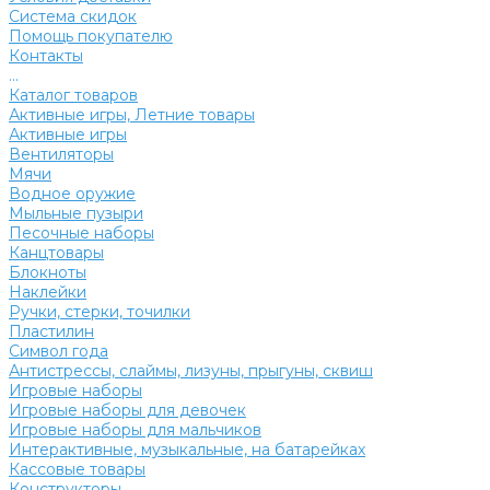
Система скидок
Помощь покупателю
Контакты
...
Каталог товаров
Активные игры, Летние товары
Активные игры
Вентиляторы
Мячи
Водное оружие
Мыльные пузыри
Песочные наборы
Канцтовары
Блокноты
Наклейки
Ручки, стерки, точилки
Пластилин
Символ года
Антистрессы, слаймы, лизуны, прыгуны, сквиш
Игровые наборы
Игровые наборы для девочек
Игровые наборы для мальчиков
Интерактивные, музыкальные, на батарейках
Кассовые товары
Конструкторы