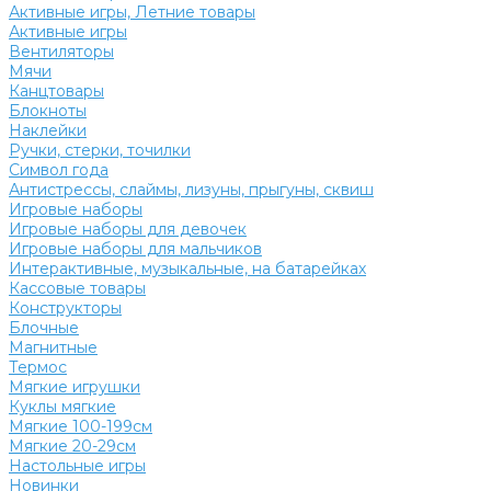
Активные игры, Летние товары
Активные игры
Вентиляторы
Мячи
Канцтовары
Блокноты
Наклейки
Ручки, стерки, точилки
Символ года
Антистрессы, слаймы, лизуны, прыгуны, сквиш
Игровые наборы
Игровые наборы для девочек
Игровые наборы для мальчиков
Интерактивные, музыкальные, на батарейках
Кассовые товары
Конструкторы
Блочные
Магнитные
Термос
Мягкие игрушки
Куклы мягкие
Мягкие 100-199см
Мягкие 20-29см
Настольные игры
Новинки