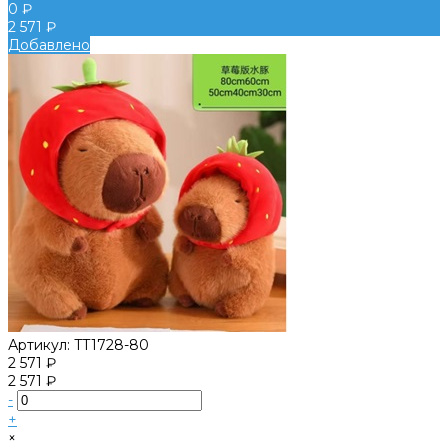
0 ₽
2 571 ₽
Добавлено
Артикул:
TT1728-80
2 571 ₽
2 571 ₽
-
+
×