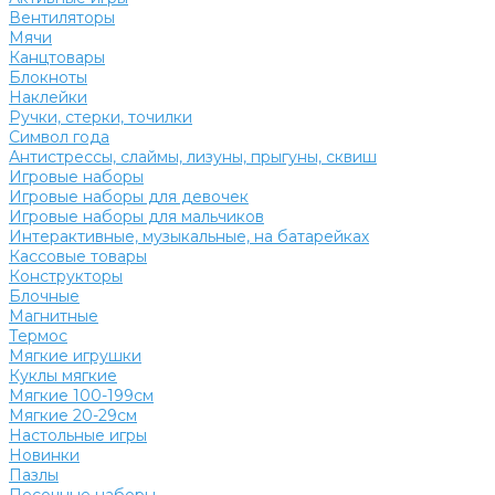
Вентиляторы
Мячи
Канцтовары
Блокноты
Наклейки
Ручки, стерки, точилки
Символ года
Антистрессы, слаймы, лизуны, прыгуны, сквиш
Игровые наборы
Игровые наборы для девочек
Игровые наборы для мальчиков
Интерактивные, музыкальные, на батарейках
Кассовые товары
Конструкторы
Блочные
Магнитные
Термос
Мягкие игрушки
Куклы мягкие
Мягкие 100-199см
Мягкие 20-29см
Настольные игры
Новинки
Пазлы