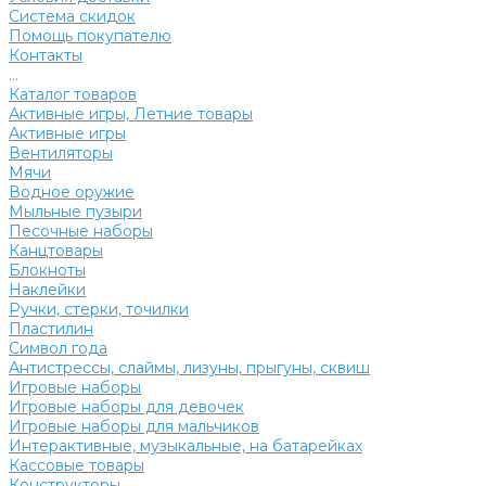
Система скидок
Помощь покупателю
Контакты
...
Каталог товаров
Активные игры, Летние товары
Активные игры
Вентиляторы
Мячи
Водное оружие
Мыльные пузыри
Песочные наборы
Канцтовары
Блокноты
Наклейки
Ручки, стерки, точилки
Пластилин
Символ года
Антистрессы, слаймы, лизуны, прыгуны, сквиш
Игровые наборы
Игровые наборы для девочек
Игровые наборы для мальчиков
Интерактивные, музыкальные, на батарейках
Кассовые товары
Конструкторы