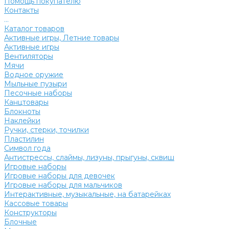
Помощь покупателю
Контакты
...
Каталог товаров
Активные игры, Летние товары
Активные игры
Вентиляторы
Мячи
Водное оружие
Мыльные пузыри
Песочные наборы
Канцтовары
Блокноты
Наклейки
Ручки, стерки, точилки
Пластилин
Символ года
Антистрессы, слаймы, лизуны, прыгуны, сквиш
Игровые наборы
Игровые наборы для девочек
Игровые наборы для мальчиков
Интерактивные, музыкальные, на батарейках
Кассовые товары
Конструкторы
Блочные