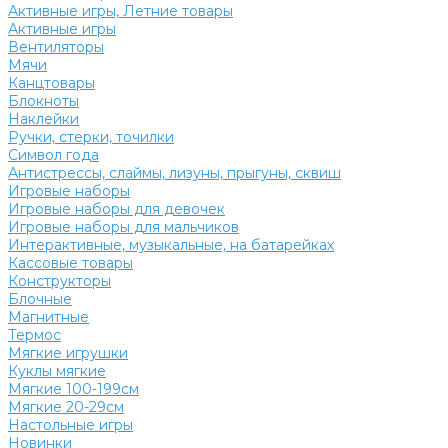
Активные игры, Летние товары
Активные игры
Вентиляторы
Мячи
Канцтовары
Блокноты
Наклейки
Ручки, стерки, точилки
Символ года
Антистрессы, слаймы, лизуны, прыгуны, сквиш
Игровые наборы
Игровые наборы для девочек
Игровые наборы для мальчиков
Интерактивные, музыкальные, на батарейках
Кассовые товары
Конструкторы
Блочные
Магнитные
Термос
Мягкие игрушки
Куклы мягкие
Мягкие 100-199см
Мягкие 20-29см
Настольные игры
Новинки