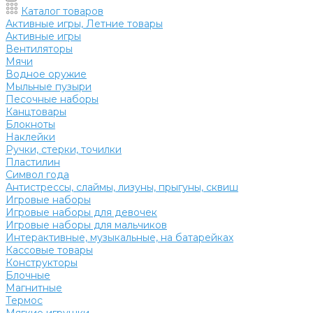
Каталог товаров
Активные игры, Летние товары
Активные игры
Вентиляторы
Мячи
Водное оружие
Мыльные пузыри
Песочные наборы
Канцтовары
Блокноты
Наклейки
Ручки, стерки, точилки
Пластилин
Символ года
Антистрессы, слаймы, лизуны, прыгуны, сквиш
Игровые наборы
Игровые наборы для девочек
Игровые наборы для мальчиков
Интерактивные, музыкальные, на батарейках
Кассовые товары
Конструкторы
Блочные
Магнитные
Термос