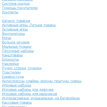
Система скидок
Помощь покупателю
Контакты
...
Каталог товаров
Активные игры, Летние товары
Активные игры
Вентиляторы
Мячи
Водное оружие
Мыльные пузыри
Песочные наборы
Канцтовары
Блокноты
Наклейки
Ручки, стерки, точилки
Пластилин
Символ года
Антистрессы, слаймы, лизуны, прыгуны, сквиш
Игровые наборы
Игровые наборы для девочек
Игровые наборы для мальчиков
Интерактивные, музыкальные, на батарейках
Кассовые товары
Конструкторы