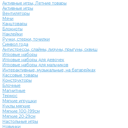
Активные игры, Летние товары
Активные игры
Вентиляторы
Мячи
Канцтовары
Блокноты
Наклейки
Ручки, стерки, точилки
Символ года
Антистрессы, слаймы, лизуны, прыгуны, сквиш
Игровые наборы
Игровые наборы для девочек
Игровые наборы для мальчиков
Интерактивные, музыкальные, на батарейках
Кассовые товары
Конструкторы
Блочные
Магнитные
Термос
Мягкие игрушки
Куклы мягкие
Мягкие 100-199см
Мягкие 20-29см
Настольные игры
Новинки