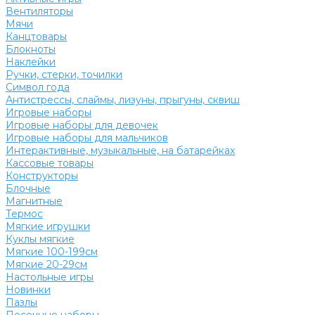
Вентиляторы
Мячи
Канцтовары
Блокноты
Наклейки
Ручки, стерки, точилки
Символ года
Антистрессы, слаймы, лизуны, прыгуны, сквиш
Игровые наборы
Игровые наборы для девочек
Игровые наборы для мальчиков
Интерактивные, музыкальные, на батарейках
Кассовые товары
Конструкторы
Блочные
Магнитные
Термос
Мягкие игрушки
Куклы мягкие
Мягкие 100-199см
Мягкие 20-29см
Настольные игры
Новинки
Пазлы