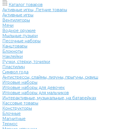
Каталог товаров
Активные игры, Летние товары
Активные игры
Вентиляторы
Мячи
Водное оружие
Мыльные пузыри
Песочные наборы
Канцтовары
Блокноты
Наклейки
Ручки, стерки, точилки
Пластилин
Символ года
Антистрессы, слаймы, лизуны, прыгуны, сквиш
Игровые наборы
Игровые наборы для девочек
Игровые наборы для мальчиков
Интерактивные, музыкальные, на батарейках
Кассовые товары
Конструкторы
Блочные
Магнитные
Термос