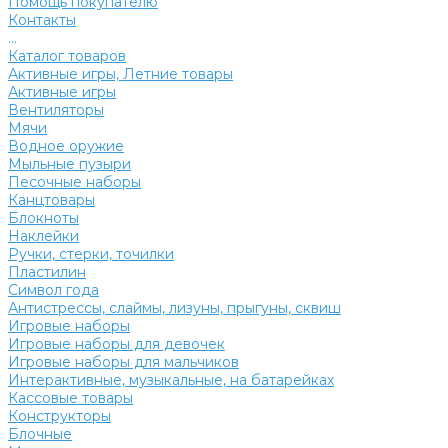
Помощь покупателю
Контакты
...
Каталог товаров
Активные игры, Летние товары
Активные игры
Вентиляторы
Мячи
Водное оружие
Мыльные пузыри
Песочные наборы
Канцтовары
Блокноты
Наклейки
Ручки, стерки, точилки
Пластилин
Символ года
Антистрессы, слаймы, лизуны, прыгуны, сквиш
Игровые наборы
Игровые наборы для девочек
Игровые наборы для мальчиков
Интерактивные, музыкальные, на батарейках
Кассовые товары
Конструкторы
Блочные