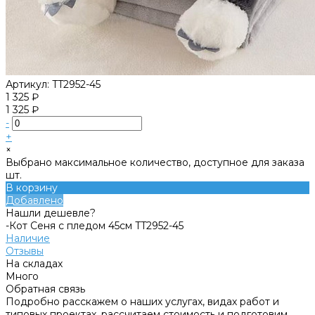
Артикул:
TT2952-45
1 325 ₽
1 325 ₽
-
+
×
Выбрано максимальное количество, доступное для заказа
шт.
В корзину
Добавлено
Нашли дешевле?
-Кот Сеня с пледом 45см TT2952-45
Наличие
Отзывы
На складах
Много
Обратная связь
Подробно расскажем о наших услугах, видах работ и
типовых проектах, рассчитаем стоимость и подготовим