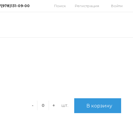
7(978)131-09-00
Поиск
Регистрация
Войти
78)131-09-00
мферополь, ул.
дная 10
орынок)
 9:30-18:00 Cб: 9:00-
 Вс: Выходной
homatoys.ru
шт.
-
+
В корзину