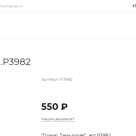
@homatoys.ru
+
+7(9
г. Си
Объез
(ради
Пн-Пт:
15:00
т.Р3982
info@
Артикул:
Р3982
550 ₽
Нашли дешевле?
"Пожар. Тяни рукав". арт.Р3982