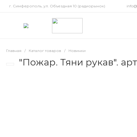
г. Симферополь, ул. Объездная 10 (радиорынок)
info
Главная
/
Каталог товаров
/
Новинки
"Пожар. Тяни рукав". ар