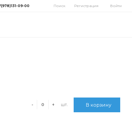
7(978)131-09-00
Поиск
Регистрация
Войти
78)131-09-00
мферополь, ул.
дная 10
орынок)
 9:30-18:00 Cб: 9:00-
 Вс: Выходной
homatoys.ru
шт.
-
+
В корзину