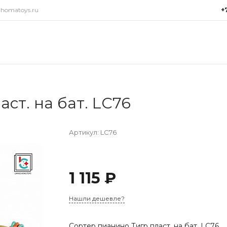
@homatoys.ru
+
+7(9
г. Си
Объез
(ради
Пн-Пт:
15:00
ст. на бат. LC76
info@
Артикул:
LC76
1 115 ₽
Нашли дешевле?
Сортер пианино Тигр пласт. на бат. LC76