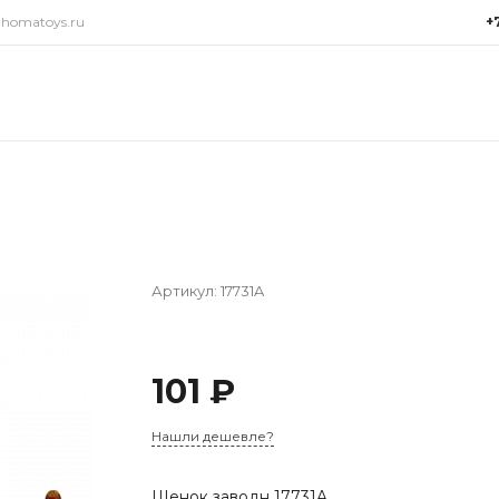
@homatoys.ru
+
+7(9
г. Си
Объез
(ради
Пн-Пт:
15:00
info@
Артикул:
17731A
101 ₽
Нашли дешевле?
Щенок заводн 17731A