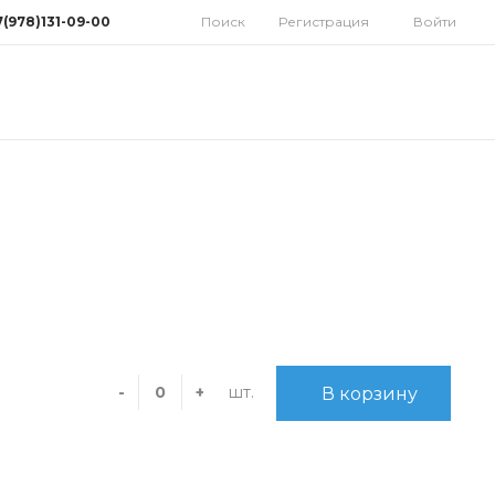
7(978)131-09-00
Поиск
Регистрация
Войти
78)131-09-00
мферополь, ул.
дная 10
орынок)
 9:30-18:00 Cб: 9:00-
 Вс: Выходной
homatoys.ru
шт.
-
+
В корзину