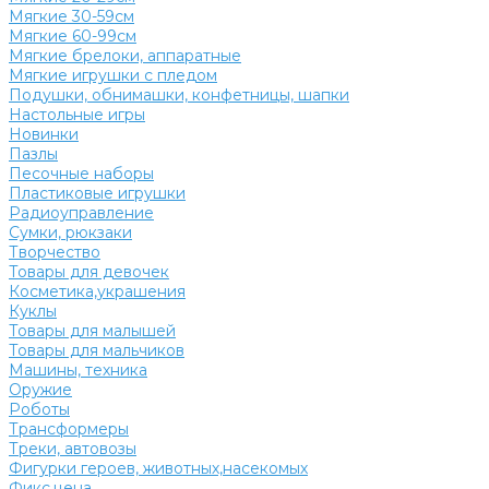
Мягкие 30-59см
Мягкие 60-99см
Мягкие брелоки, аппаратные
Мягкие игрушки с пледом
Подушки, обнимашки, конфетницы, шапки
Настольные игры
Новинки
Пазлы
Песочные наборы
Пластиковые игрушки
Радиоуправление
Сумки, рюкзаки
Творчество
Товары для девочек
Косметика,украшения
Куклы
Товары для малышей
Товары для мальчиков
Машины, техника
Оружие
Роботы
Трансформеры
Треки, автовозы
Фигурки героев, животных,насекомых
Фикс.цена