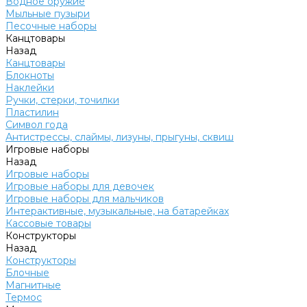
Водное оружие
Мыльные пузыри
Песочные наборы
Канцтовары
Назад
Канцтовары
Блокноты
Наклейки
Ручки, стерки, точилки
Пластилин
Символ года
Антистрессы, слаймы, лизуны, прыгуны, сквиш
Игровые наборы
Назад
Игровые наборы
Игровые наборы для девочек
Игровые наборы для мальчиков
Интерактивные, музыкальные, на батарейках
Кассовые товары
Конструкторы
Назад
Конструкторы
Блочные
Магнитные
Термос