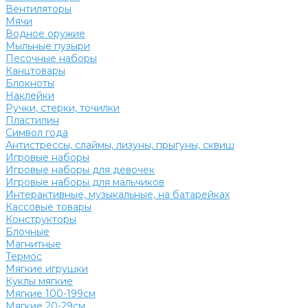
Вентиляторы
Мячи
Водное оружие
Мыльные пузыри
Песочные наборы
Канцтовары
Блокноты
Наклейки
Ручки, стерки, точилки
Пластилин
Символ года
Антистрессы, слаймы, лизуны, прыгуны, сквиш
Игровые наборы
Игровые наборы для девочек
Игровые наборы для мальчиков
Интерактивные, музыкальные, на батарейках
Кассовые товары
Конструкторы
Блочные
Магнитные
Термос
Мягкие игрушки
Куклы мягкие
Мягкие 100-199см
Мягкие 20-29см